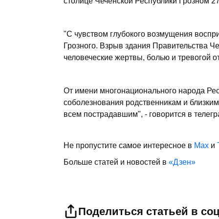
столице Чеченской Республики Грозном 27
"С чувством глубокого возмущения воспри
Грозного. Взрыв здания Правительства Ч
человеческие жертвы, болью и тревогой о
От имени многонационального народа Рес
соболезнования родственникам и близки
всем пострадавшим", - говорится в телег
Не пропустите самое интересное в
Max
и
Больше статей и новостей в
«Дзен»
Поделиться статьей в со