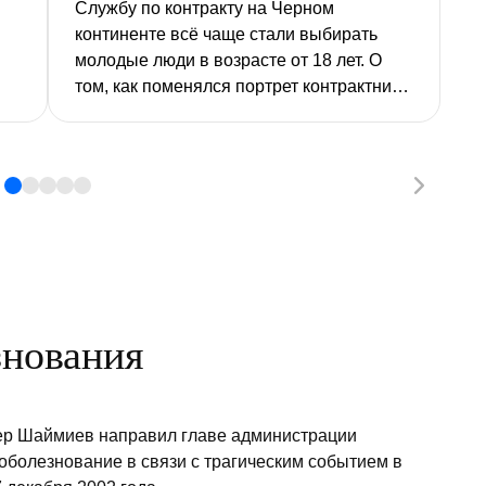
Службу по контракту на Черном
континенте всё чаще стали выбирать
молодые люди в возрасте от 18 лет. О
том, как поменялся портрет контрактника,
об условиях службы и выплатах, а также
о том, почему армия отдаст
предпочтение не спортсмену, а крепкому
сельскому парню, «РТ» рассказали в
пункте отбора в Африканский корпус в
Казани.
знования
ер Шаймиев направил главе администрации
оболезнование в связи с трагическим событием в