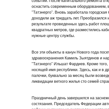
событий. После капитального ремонта от
оснастить современным оборудованием, 
"Татэнерго". Вновь заработала городская 
доходили аж тридцать лет. Преобразился 
результате проведенных здесь работ пло
квадратных метров, где разместились каби
нужные центру службы.
Все эти объекты в канун Нового года по
здравоохранения Камиль Зыятдинов и на
"Татэнерго" Ильшат Фардиев. Кроме того,
носящей имя республики. Здесь, как и в д
палочки, буквально за месяц были возвед
ликвидации ветхого жилья сто семей спра
Праздничный день завершился на заснеж
состязания. Председатель Федерации ав