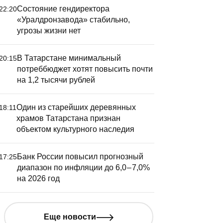
Состояние гендиректора
22:20
«Уралдронзавода» стабильно,
угрозы жизни нет
В Татарстане минимальный
20:15
В Тетюша
потреббюджет хотят повысить почти
форум «Р
на 1,2 тысячи рублей
результа
Один из старейших деревянных
18:11
храмов Татарстана признан
объектом культурного наследия
Банк России повысил прогнозный
17:25
дин из старейших
диапазон по инфляции до 6,0 – 7,0%
еревянных храмов
на 2026 год
атарстана признан
бъектом культурного
Еще новости
аследия