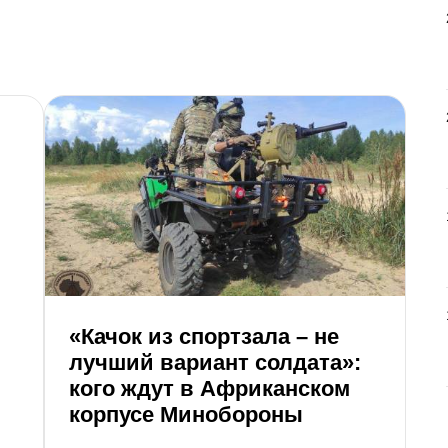
«Качок из спортзала – не
О
лучший вариант солдата»:
д
кого ждут в Африканском
Т
корпусе Минобороны
о
н