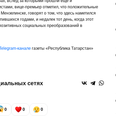
рах, вслед за которыми прошли еще и
истами, вице-премьер отметил, что положительные
Мензелинске, говорят о том, что здесь наметился
ившихся годами, и недалек тот день, когда этот
позитивных социальных преобразований в
Telegram-канале
газеты «Республика Татарстан»
циальных сетях
0
0
0