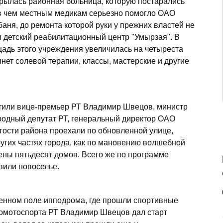
крылась районная больница, которую постарались
в чем местным медикам серьезно помогло ОАО
баня, до ремонта которой руки у прежних властей не
и детский реабилитационный центр "Умырзая". В
щадь этого учреждения увеличилась на четыреста
нет солевой терапии, классы, мастерские и другие
сетили вице-премьер РТ Владимир Швецов, министр
родный депутат РТ, генеральный директор ОАО
 гости района проехали по обновленной улице,
ругих частях города, как по мановению волшебной
ены пятьдесят домов. Всего же по программе
вили новоселье.
енном поле ипподрома, где прошли спортивные
томотоспорта РТ Владимир Швецов дал старт