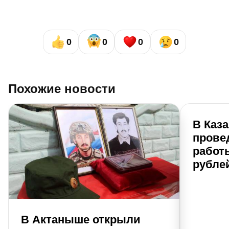
0
0
0
0
Похожие новости
В Каз
прове
работы
рубле
В Актаныше открыли