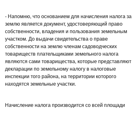
- Напомню, что основанием для начисления налога за
землю является документ, удостоверяющий право
собственности, владения и пользования земельным
участком. До выдачи свидетельства о праве
собственности на землю членам садоводческих
товариществ плательщиками земельного налога
являются сами товарищества, которые представляют
декларации по земельному налогу в налоговые
инспекции того района, на территории которого
находятся земельные участки.
Начисление налога производится со всей площади
земельного участка товарищества, в том числе и с
площадей земель общего пользования, за
исключением площадей, закрепленных за
физическими лицами, которым предоставлены льготы.