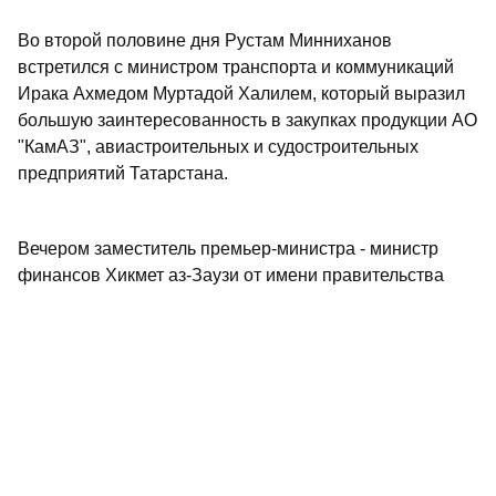
Во второй половине дня Рустам Минниханов
встретился с министром транспорта и коммуникаций
Ирака Ахмедом Муртадой Халилем, который выразил
большую заинтересованность в закупках продукции АО
"КамАЗ", авиастроительных и судостроительных
предприятий Татарстана.
Вечером заместитель премьер-министра - министр
финансов Хикмет аз-Заузи от имени правительства
Ирака дал ужин в честь Рустама Минниханова и
членов правительственной делегации Татарстана. На
нем присутствовали министр нефти генерал-лейтенант
Амер Мухаммед Рашид и другие ответственные лица
правительства Ирака.
16 января Рустам Минниханов имел встречи и вел