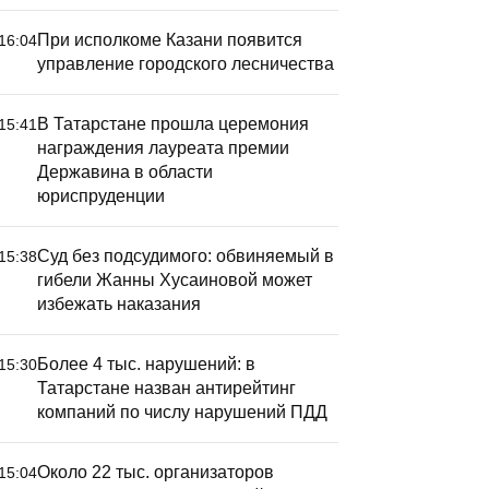
При исполкоме Казани появится
16:04
управление городского лесничества
В Татарстане прошла церемония
15:41
 Мамадыше состоялся
Эксперты
награждения лауреата премии
тчетно-программный
нашли ки
Державина в области
юриспруденции
орум «Работаем на
бургерах
езультат!»
сетей бы
Суд без подсудимого: обвиняемый в
15:38
гибели Жанны Хусаиновой может
избежать наказания
Более 4 тыс. нарушений: в
15:30
Татарстане назван антирейтинг
компаний по числу нарушений ПДД
Около 22 тыс. организаторов
15:04