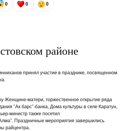
0
0
0
астовском районе
нниханов принял участие в празднике, посвященном
на.
ку Женщине-матери, торжественное открытие ряда
дания "Ак барс"-банка, Дома культуры в селе Каратун,
ьер-министр также посетил
Алма". Праздничные мероприятия завершились
ры райцентра.