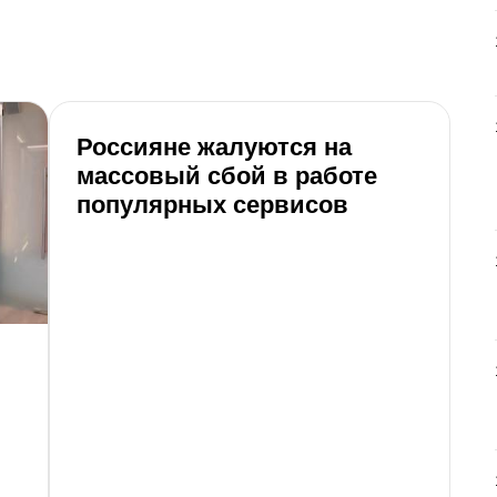
Россияне жалуются на
В
массовый сбой в работе
о
популярных сервисов
ф
р