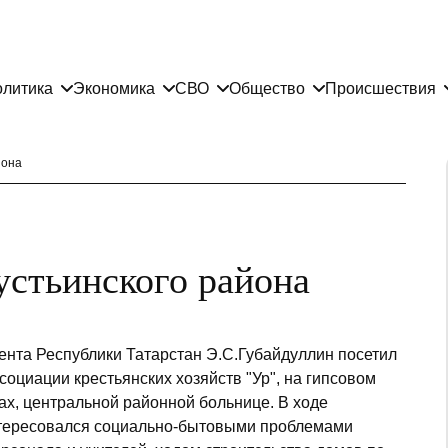
литика
Экономика
СВО
Общество
Происшествия
йона
стьинского района
ента Республики Татарстан Э.С.Губайдуллин посетил
социации крестьянских хозяйств "Ур", на гипсовом
лах, центральной районной больнице. В ходе
нтересовался социально-бытовыми проблемами