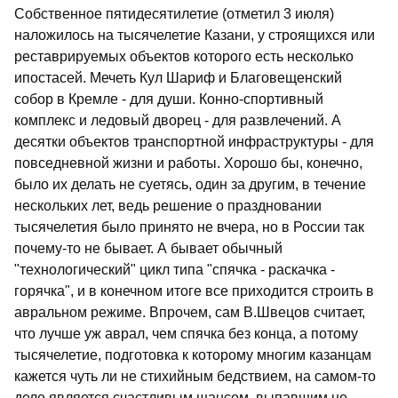
Собственное пятидесятилетие (отметил 3 июля)
наложилось на тысячелетие Казани, у строящихся или
реставрируемых объектов которого есть несколько
ипостасей. Мечеть Кул Шариф и Благовещенский
собор в Кремле - для души. Конно-спортивный
комплекс и ледовый дворец - для развлечений. А
десятки объектов транспортной инфраструктуры - для
повседневной жизни и работы. Хорошо бы, конечно,
было их делать не суетясь, один за другим, в течение
нескольких лет, ведь решение о праздновании
тысячелетия было принято не вчера, но в России так
почему-то не бывает. А бывает обычный
"технологический" цикл типа "спячка - раскачка -
горячка", и в конечном итоге все приходится строить в
авральном режиме. Впрочем, сам В.Швецов считает,
что лучше уж аврал, чем спячка без конца, а потому
тысячелетие, подготовка к которому многим казанцам
кажется чуть ли не стихийным бедствием, на самом-то
деле является счастливым шансом, выпавшим не