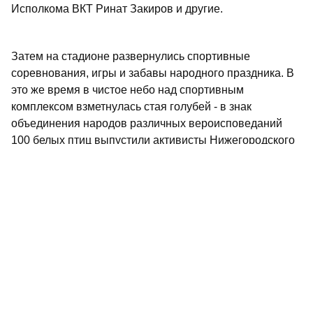
Исполкома ВКТ Ринат Закиров и другие.
Затем на стадионе развернулись спортивные
соревнования, игры и забавы народного праздника. В
это же время в чистое небо над спортивным
комплексом взметнулась стая голубей - в знак
объединения народов различных вероисповеданий
100 белых птиц выпустили активисты Нижегородского
регионального отделения партии "Единая Россия".
Не пропустите самое интересное в
Max
и
Telegram-
канале
газеты «Республика Татарстан»
Больше статей и новостей в
«Дзен»
Поделиться статьей в
социальных сетях