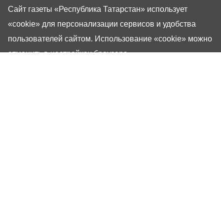
Сайт газеты «Республика Татарстан»
использует
«cookie»
для персонализации сервисов и удобства
пользователей сайтом. Использование «cookie» можно
отменить в настройках браузера.
Газета «Республика Татарстан» – общественно-
политическое издание на русском языке. Газета
зарегистрирована в Управлении Роскомнадзора по
Республике Татарстан. Регистрационный номер: серия
ПИ №ТУ16-01757 от 23 августа 2023 г. Основана в
1917 году. Учредители: Кабинет Министров Республики
Татарстан, Государственный Совет Республики
Татарстан. Главный редактор Угаров Алексей
Евгеньевич. Адрес редакции: 420066, Россия,