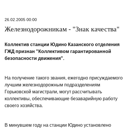
улице Во
кроме об
металлич
26.02.2005 00:00
вторсырь
Железнодорожникам - "Знак качества"
поселили
«РТ» заг
«Эти отх
Коллектив станции Юдино Казанского отделения
познаком
ГЖД признан "Коллективом гарантированной
безопасности движения".
На получение такого звания, ежегодно присуждаемого
лучшим железнодорожным подразделениям
Горьковской магистрали, могут рассчитывать
коллективы, обеспечивающие безаварийную работу
своего хозяйства.
В минувшем году на станции Юдино установлено