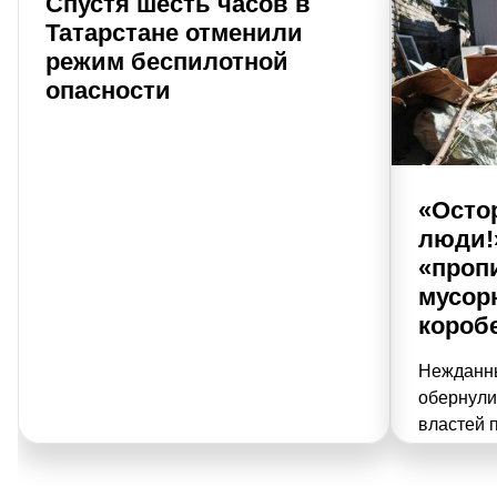
Спустя шесть часов в
Татарстане отменили
режим беспилотной
опасности
«Осто
люди!
«проп
мусор
короб
Нежданн
обернули
властей 
сортировк
на дворо