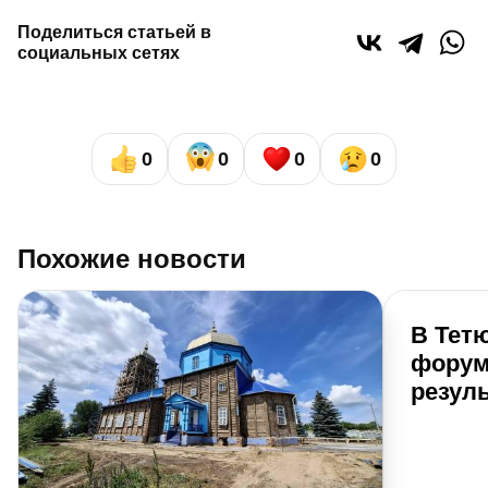
Поделиться статьей в
социальных сетях
0
0
0
0
Похожие новости
В Тет
форум
резуль