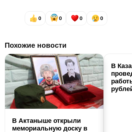
0
0
0
0
Похожие новости
В Каз
прове
работы
рубле
В Актаныше открыли
мемориальную доску в