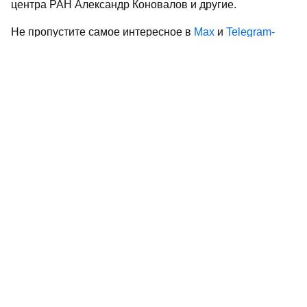
центра РАН Александр Коновалов и другие.
Не пропустите самое интересное в
Max
и
Telegram-
канале
газеты «Республика Татарстан»
Больше статей и новостей в
«Дзен»
Поделиться статьей в
социальных сетях
0
0
0
0
Сайт газеты «Республика Татарстан»
использует