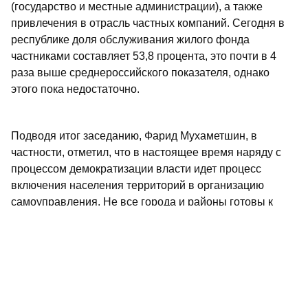
(государство и местные администрации), а также
привлечения в отрасль частных компаний. Сегодня в
республике доля обслуживания жилого фонда
частниками составляет 53,8 процента, это почти в 4
раза выше среднероссийского показателя, однако
этого пока недостаточно.
Подводя итог заседанию, Фарид Мухаметшин, в
частности, отметил, что в настоящее время наряду с
процессом демократизации власти идет процесс
включения населения территорий в организацию
самоуправления. Не все города и районы готовы к
этому из-за отсутствия достаточной налоговой базы и
четкого разграничения налоговых поступлений между
различными уровнями власти. Беспокоят местное
руководство и вопросы реформирования ЖКХ,
поскольку нерешенные в этой отрасли проблемы
завтра могут остаться на уровне муниципалитетов.