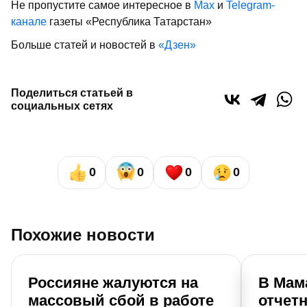
Не пропустите самое интересное в
Max
и
Telegram-
канале
газеты «Республика Татарстан»
Больше статей и новостей в
«Дзен»
Поделиться статьей в
социальных сетях
0
0
0
0
Похожие новости
Россияне жалуются на
В Мам
массовый сбой в работе
отчет