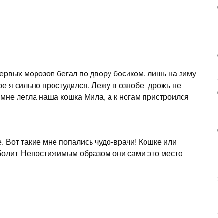
ервых морозов бегал по двору босиком, лишь на зиму
е я сильно простудился. Лежу в ознобе, дрожь не
ко мне легла наша кошка Мила, а к ногам пристроился
е. Вот такие мне попались чудо-врачи! Кошке или
с болит. Непостижимым образом они сами это место