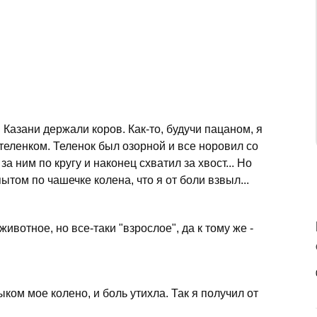
Казани держали коров. Как-то, будучи пацаном, я
теленком. Теленок был озорной и все норовил со
за ним по кругу и наконец схватил за хвост... Но
ытом по чашечке колена, что я от боли взвыл...
животное, но все-таки "взрослое", да к тому же -
ом мое колено, и боль утихла. Так я получил от