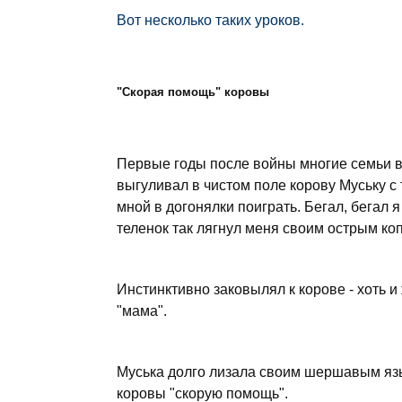
Вот несколько таких уроков.
"Скорая помощь" коровы
Первые годы после войны многие семьи в 
выгуливал в чистом поле корову Муську с 
мной в догонялки поиграть. Бегал, бегал я 
теленок так лягнул меня своим острым коп
Инстинктивно заковылял к корове - хоть и 
"мама".
Муська долго лизала своим шершавым язык
коровы "скорую помощь".