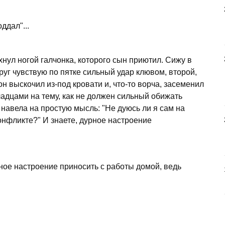
ддал"...
нул ногой галчонка, которого сын приютил. Сижу в
уг чувствую по пятке сильный удар клювом, второй,
 он выскочил из-под кровати и, что-то ворча, засеменил
чадцами на тему, как не должен сильный обижать
 навела на простую мысль: "Не дуюсь ли я сам на
онфликте?" И знаете, дурное настроение
рное настроение приносить с работы домой, ведь