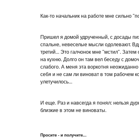
Как-то начальник на работе мне сильно "по
Пришел я домой удрученный, с досады пих
спальне, невеселые мысли одолевают. Вдр
третий... Это галчонок мне "мстил". Затем
на кухню. Долго он там вел беседу с домо
слабого. А меня эта воркотня неожиданно
себя и не сам ли виноват в том рабочем к
улетучилось...
И еще. Раз и навсегда я понял: нельзя ду
близкие в этом не виноваты.
Просите - и получите...