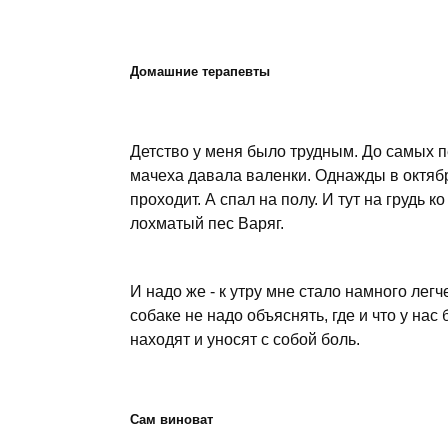
Домашние терапевты
Детство у меня было трудным. До самых п
мачеха давала валенки. Однажды в октябр
проходит. А спал на полу. И тут на грудь 
лохматый пес Варяг.
И надо же - к утру мне стало намного легч
собаке не надо объяснять, где и что у на
находят и уносят с собой боль.
Сам виноват