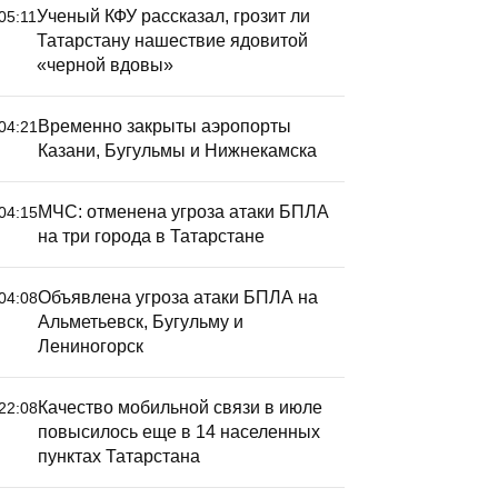
Ученый КФУ рассказал, грозит ли
05:11
Татарстану нашествие ядовитой
«черной вдовы»
Временно закрыты аэропорты
04:21
Казани, Бугульмы и Нижнекамска
МЧС: отменена угроза атаки БПЛА
04:15
на три города в Татарстане
Объявлена угроза атаки БПЛА на
04:08
Альметьевск, Бугульму и
Лениногорск
Качество мобильной связи в июле
22:08
повысилось еще в 14 населенных
пунктах Татарстана