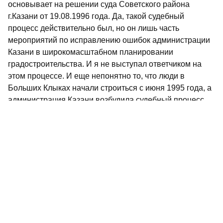
основывает на решении суда Советского района
г.Казани от 19.08.1996 года. Да, такой судебный
процесс действительно был, но он лишь часть
мероприятий по исправлению ошибок администрации
Казани в широкомасштабном планировании
градостроительства. И я не выступал ответчиком на
этом процессе. И еще непонятно то, что люди в
Больших Клыках начали строиться с июня 1995 года, а
администрация Казани возбудила судебный процесс
лишь в 1996 году, участки же стала отбирать еще
позже...
А вопрос материальной и моральной компенсации так
и повис в воздухе.
Ильшат МУСТАФИН.