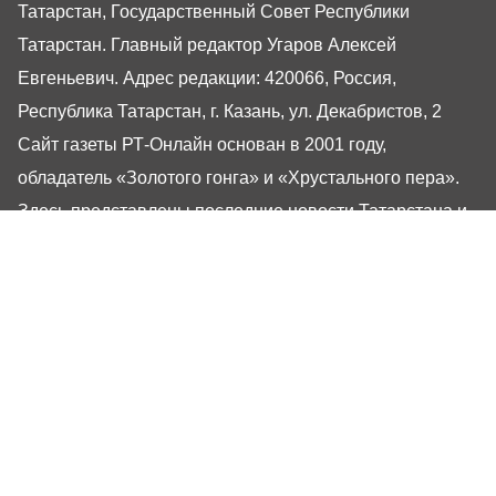
Татарстан, Государственный Совет Республики
Татарстан. Главный редактор Угаров Алексей
Евгеньевич. Адрес редакции: 420066, Россия,
Республика Татарстан, г. Казань, ул. Декабристов, 2
Сайт газеты РТ-Онлайн основан в 2001 году,
обладатель «Золотого гонга» и «Хрустального пера».
Здесь представлены последние новости Татарстана и
Казани. При использовании материалов с сайта газеты
«Республика Татарстан» гиперссылка обязательна.
16+
Настоящий ресурс может содержать материалы
16+
Газета РТ