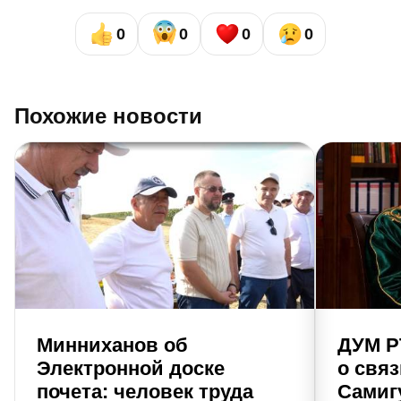
0
0
0
0
Похожие новости
Минниханов об
ДУМ Р
Электронной доске
о свя
почета: человек труда
Самиг