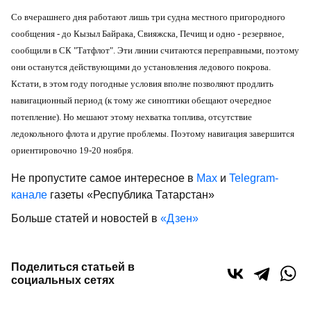
Со вчерашнего дня работают лишь три судна местного пригородного
сообщения - до Кызыл Байрака, Свияжска, Печищ и одно - резервное,
сообщили в СК "Татфлот". Эти линии считаются переправными, поэтому
они останутся действующими до установления ледового покрова.
Кстати, в этом году погодные условия вполне позволяют продлить
навигационный период (к тому же синоптики обещают очередное
потепление). Но мешают этому нехватка топлива, отсутствие
ледокольного флота и другие проблемы. Поэтому навигация завершится
ориентировочно 19-20 ноября.
Не пропустите самое интересное в
Max
и
Telegram-
канале
газеты «Республика Татарстан»
Больше статей и новостей в
«Дзен»
Поделиться статьей в
социальных сетях