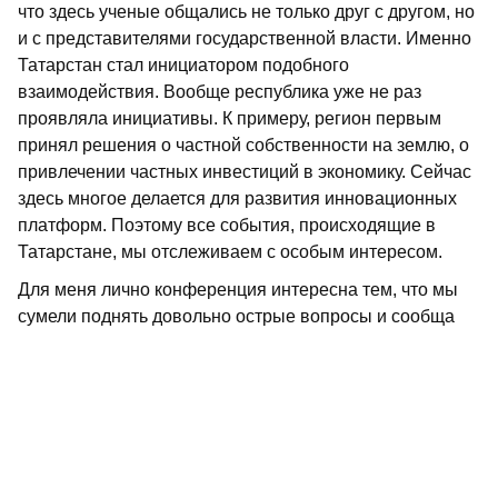
что здесь ученые общались не только друг с другом, но
и с представителями государственной власти. Именно
Татарстан стал инициатором подобного
взаимодействия. Вообще республика уже не раз
проявляла инициативы. К примеру, регион первым
принял решения о частной собственности на землю, о
привлечении частных инвестиций в экономику. Сейчас
здесь многое делается для развития инновационных
платформ. Поэтому все события, происходящие в
Татарстане, мы отслеживаем с особым интересом.
Для меня лично конференция интересна тем, что мы
сумели поднять довольно острые вопросы и сообща
найти на них ответы. Сегодня регулирование
межнациональных отношений в значительной мере
передано регионам, в том числе на муниципальный
уровень. Это новая ситуация для России, поэтому
предполагается проведение мониторинга
межнациональных отношений во всех субъектах