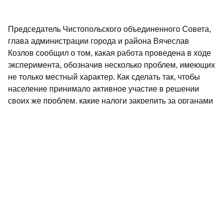
Председатель Чистопольского объединенного Совета,
глава администрации города и района Вячеслав
Козлов сообщил о том, какая работа проведена в ходе
эксперимента, обозначив несколько проблем, имеющих
не только местный характер. Как сделать так, чтобы
население принимало активное участие в решении
своих же проблем, какие налоги закрепить за органами
местного самоуправления, чтобы от деклараций можно
было перейти к конкретным делам? Ответы на эти
вопросы в ближайшие годы придется искать во всех
городах и районах республики. Федеральный
законодатель отложил введение закона в действие на
целый год. Время быстротечно, предупредил Фарид
Мухаметшин, а сделать предстоит еще много. В том
числе в законодательной сфере. Речь идет не об одном
законе Республики Татарстан, который нужно принять
не позднее 2004 года, а о целой системе нормативно-