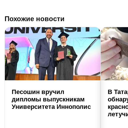
Похожие новости
Песошин вручил
В Тат
дипломы выпускникам
обнар
Университета Иннополис
красн
летуч