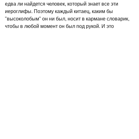
едва ли найдется человек, который знает все эти
иероглифы. Поэтому каждый китаец, каким бы
"высоколобым" он ни был, носит в кармане словарик,
чтобы в любой момент он был под рукой. И это
считается в порядке вещей.
Китайцы сами признают, что их письменность самая
сложная в мире. Но что делать? В истории Китая были
попытки перейти на латинский алфавит. Но в
последний момент здравый смысл останавливал
ученых мужей. "Если вы перейдете на латиницу -
нашептывал он, - за Великой китайской стеной
останется все ваше духовное наследие".
Мало того, китайский язык сам по себе очень сложный.
Скажем, в нем нет звука "Р". И ничего, живут. И стихи
пишут, и в любви объясняются. Даже собаки, видимо, у