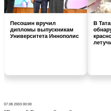
Песошин вручил
В Тат
дипломы выпускникам
обнар
Университета Иннополис
красн
летуч
07.08.2003 00:00