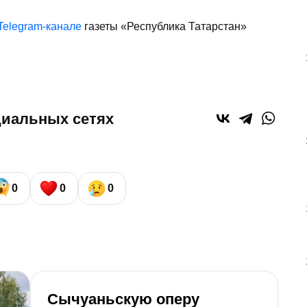
Telegram-канале
газеты «Республика Татарстан»
циальных сетях
0
0
0
Сычуаньскую оперу