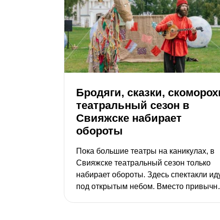
Бродяги, сказки, скоморох
театральный сезон в
Свияжске набирает
обороты
Пока большие театры на каникулах, в
Свияжске театральный сезон только
набирает обороты. Здесь спектакли ид
под открытым небом. Вместо привычн
декораций – белокаменные
монастырские стены, сады и волжский