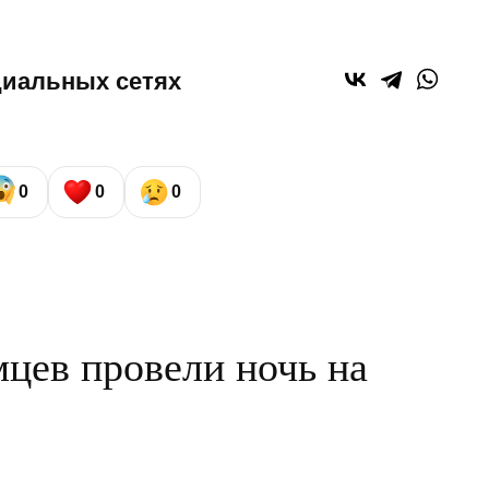
циальных сетях
0
0
0
цев провели ночь на