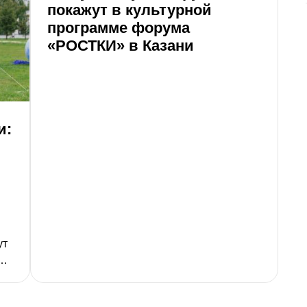
покажут в культурной
программе форума
«РОСТКИ» в Казани
и:
К
Т
п
В 
ки
мо
ст
ут
р
ых
д
ки