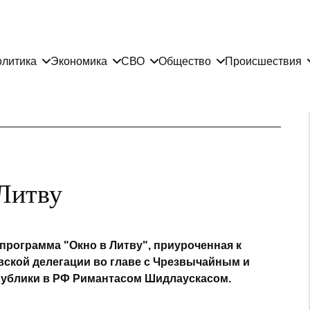
литика
Экономика
СВО
Общество
Происшествия
 Литву
 программа "Окно в Литву", приуроченная к
вской делегации во главе с Чрезвычайным и
ублики в РФ Римантасом Шидлаускасом.