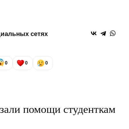
циальных сетях
0
0
0
зали помощи студенткам