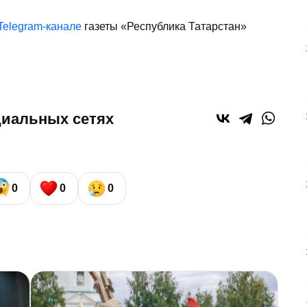
Telegram-канале
газеты «Республика Татарстан»
циальных сетях
0
0
0
С