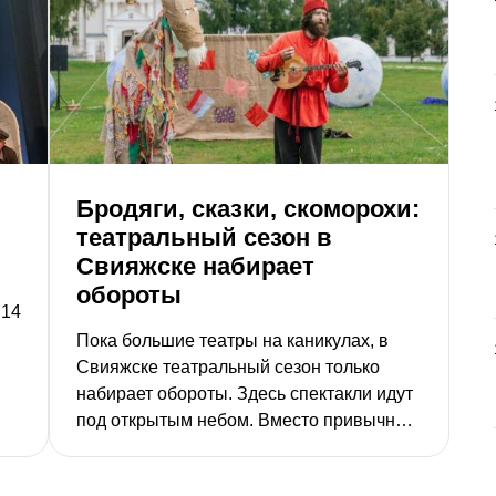
п
п
«
Бродяги, сказки, скоморохи:
театральный сезон в
Свияжске набирает
обороты
 14
Пока большие театры на каникулах, в
Свияжске театральный сезон только
набирает обороты. Здесь спектакли идут
под открытым небом. Вместо привычных
декораций – белокаменные
монастырские стены, сады и волжский