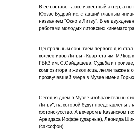
В ее составе также известный актер, а ны
Юозас Будрайтис, ставший главным иници
названием "Окно в Литву". В ее двухдневн
работами молодых литовских кинематогра
Центральным событием первого дня стал 
коллективов Литвы - Квартета им. М.Чюрл
ГБКЗ им. С.Сайдашева. Судьба и произве
композитора и живописца, легли также в 
прозвучавшей вчера в Музее имени Горько
Сегодня днем в Музее изобразительных ис
Литву", на которой будут представлены з
фотоискусство. А вечером в Казанском тю
Арвидаса Иоффе (ударные), Леонида Шинк
(саксофон).