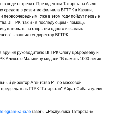
о в ходе встречи с Президентом Татарстана было
х средств в развитие филиала ВГТРК в Казани,
ии первоочередным. Уже в этом году пойдут первые
ства ВГТРК, так и - в последующем - помощь
рисутствовать на открытии одного из самых
сов", - заявил гендиректор ВГТРК.
 вручил руководителю ВГТРК Олегу Добродееву и
РК Алексею Малинину медали "В память 1000-летия
льный директор Агентства РТ по массовой
 председатель ГТРК "Татарстан" Айрат Сибагатуллин
Telegram-канале
газеты «Республика Татарстан»