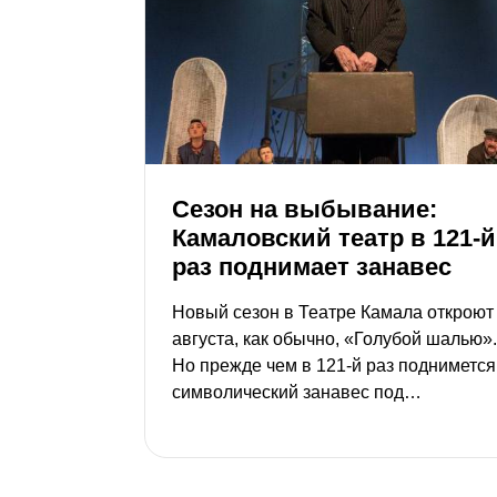
Сезон на выбывание:
Камаловский театр в 121-й
раз поднимает занавес
Новый сезон в Теат­ре Камала откроют
августа, как обычно, «Голубой шалью».
Но преж­де чем в 121-й раз поднимется
символический занавес под
духоподъемную музыку Сайдашева,
камаловцы устроят прощание сразу с
четырьмя спектак­лями, которые