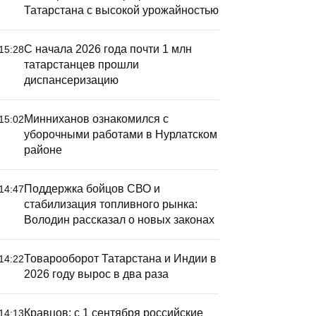
Татарстана с высокой урожайностью
С начала 2026 года почти 1 млн
15:28
татарстанцев прошли
диспансеризацию
Минниханов ознакомился с
15:02
уборочными работами в Нурлатском
районе
Поддержка бойцов СВО и
14:47
стабилизация топливного рынка:
Володин рассказал о новых законах
Товарооборот Татарстана и Индии в
14:22
2026 году вырос в два раза
ычуаньскую оперу
Кравцов: с 1 сентября российские
14:13