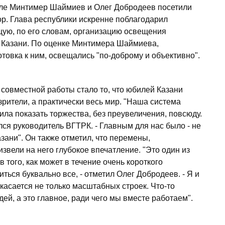
мле Минтимер Шаймиев и Олег Добродеев посетили
р. Глава республики искренне поблагодарил
щую, по его словам, организацию освещения
 Казани. По оценке Минтимера Шаймиева,
отовка к ним, освещались "по-доброму и объективно".
 совместной работы стало то, что юбилей Казани
зрители, а практически весь мир. "Наша система
ила показать торжества, без преувеличения, повсюду.
лся руководитель ВГТРК. - Главным для нас было - не
зани". Он также отметил, что перемены,
звели на него глубокое впечатление. "Это один из
того, как может в течение очень короткого
ться буквально все, - отметил Олег Добродеев. - Я и
 касается не только масштабных строек. Что-то
ей, а это главное, ради чего мы вместе работаем".