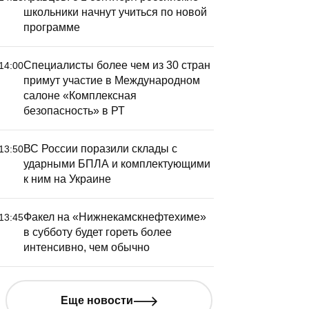
окажут в культурной
школьники начнут учиться по новой
рограмме форума
программе
РОСТКИ» в Казани
Специалисты более чем из 30 стран
14:00
примут участие в Международном
салоне «Комплексная
безопасность» в РТ
Кино на о
Татарста
ВС России поразили склады с
13:50
притчу
ударными БПЛА и комплектующими
к ним на Украине
В республике
кино. Точнее,
Факел на «Нижнекамскнефтехиме»
13:45
монтаж карти
в субботу будет гореть более
станет ли «Ц
интенсивно, чем обычно
режиссера С
долгожданны
кино или сум
Еще новости