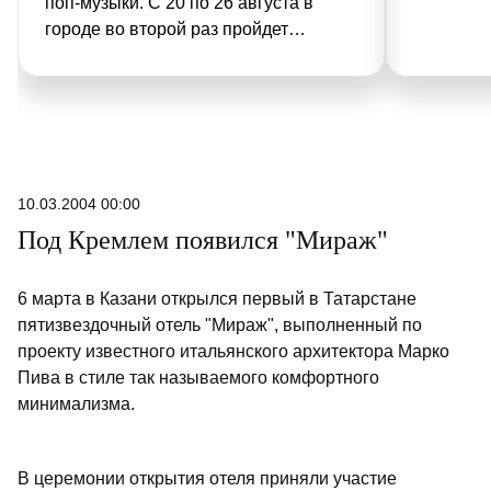
поп-музыки. С 20 по 26 августа в
городе во второй раз пройдет
международный конкурс молодых
исполнителей «Новая волна». На
площадке у стадиона «Ак Барс
Арена» встретятся восходящие
звезды и мэтры сцены, обещая
зрителям настоящий музыкальный
10.03.2004 00:00
пир.
Под Кремлем появился "Мираж"
6 марта в Казани открылся первый в Татарстане
пятизвездочный отель "Мираж", выполненный по
проекту известного итальянского архитектора Марко
Пива в стиле так называемого комфортного
минимализма.
В церемонии открытия отеля приняли участие