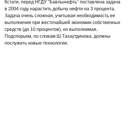
Кстати, перед НГДУ "Бавлынефть" поставлена задача
в 2004 году нарастить добычу нефти на 3 процента.
Задача очень сложная, учитывая необходимость ее
выполнения при жесточайшей экономии собственных
средств (до 10 процентов), но выполнимая.
Подспорьем, по словам Ш.Тахаутдинова, должны
послужить новые технологии.
Среднемесячная зарплата в промышленности
Ютазинского района достигла 4919 рублей, в сельском
хозяйстве - 2200 рублей. В Бавлинском районе этот
показатель за год увеличился на 10 процентов и
составил в среднем 4480 рублей. По уровню жизни
регион занимает 7-е место в Татарстане. И это при том,
что бавлинцы чуть-чуть недотянули по сбору
запланированных налогов. Многие нерешенные
вопросы в районе также связаны со слабой налоговой
базой. За прошлый год здесь вместо запланированных