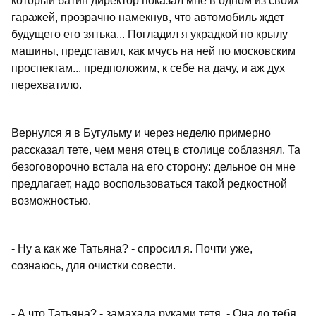
который батин директор показал мне в одном из своих
гаражей, прозрачно намекнув, что автомобиль ждет
будущего его зятька... Погладил я украдкой по крылу
машины, представил, как мчусь на ней по московским
проспектам... предположим, к себе на дачу, и аж дух
перехватило.
Вернулся я в Бугульму и через неделю примерно
рассказал тете, чем меня отец в столице соблазнял. Та
безоговорочно встала на его сторону: дельное он мне
предлагает, надо воспользоваться такой редкостной
возможностью.
- Ну а как же Татьяна? - спросил я. Почти уже,
сознаюсь, для очистки совести.
- А что Татьяна? - замахала руками тетя. - Она до тебя