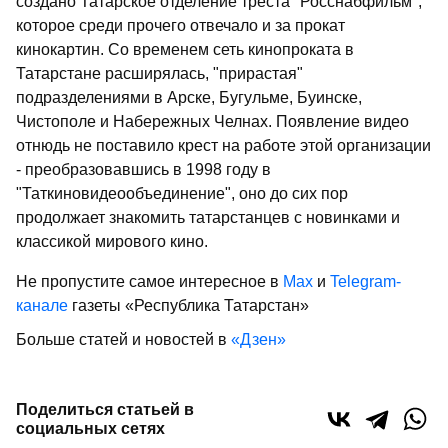
создано Татарское отделение треста "Росснабфильм",
которое среди прочего отвечало и за прокат
кинокартин. Со временем сеть кинопроката в
Татарстане расширялась, "прирастая"
подразделениями в Арске, Бугульме, Буинске,
Чистополе и Набережных Челнах. Появление видео
отнюдь не поставило крест на работе этой организации
- преобразовавшись в 1998 году в
"Таткиновидеообъединение", оно до сих пор
продолжает знакомить татарстанцев с новинками и
классикой мирового кино.
Не пропустите самое интересное в
Max
и
Telegram-
канале
газеты «Республика Татарстан»
Больше статей и новостей в
«Дзен»
Поделиться статьей в
социальных сетях