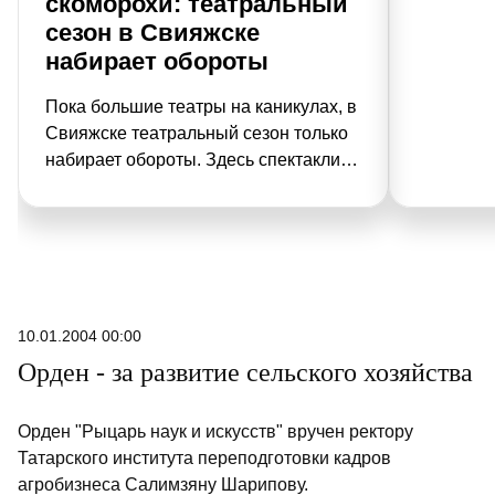
скоморохи: театральный
сезон в Свияжске
набирает обороты
Пока большие театры на каникулах, в
Свияжске театральный сезон только
набирает обороты. Здесь спектакли
идут под открытым небом. Вместо
привычных декораций –
белокаменные монастырские стены,
сады и волжский ветер.
10.01.2004 00:00
Орден - за развитие сельского хозяйства
Орден "Рыцарь наук и искусств" вручен ректору
Татарского института переподготовки кадров
агробизнеса Салимзяну Шарипову.