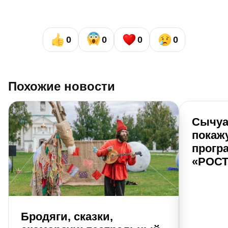
0
0
0
0
Похожие новости
Сычуа
покаж
прогр
«РОСТ
Бродяги, сказки,