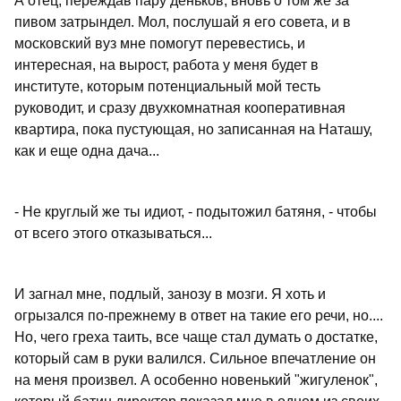
А отец, переждав пару деньков, вновь о том же за
пивом затрындел. Мол, послушай я его совета, и в
московский вуз мне помогут перевестись, и
интересная, на вырост, работа у меня будет в
институте, которым потенциальный мой тесть
руководит, и сразу двухкомнатная кооперативная
квартира, пока пустующая, но записанная на Наташу,
как и еще одна дача...
- Не круглый же ты идиот, - подытожил батяня, - чтобы
от всего этого отказываться...
И загнал мне, подлый, занозу в мозги. Я хоть и
огрызался по-прежнему в ответ на такие его речи, но....
Но, чего греха таить, все чаще стал думать о достатке,
который сам в руки валился. Сильное впечатление он
на меня произвел. А особенно новенький "жигуленок",