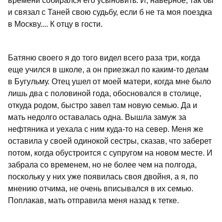
времени собирался его усыновить. И, наверное, так бы
и связал с Таней свою судьбу, если б не та моя поездка
в Москву.... К отцу в гости.
Батяню своего я до того видел всего раза три, когда
еще учился в школе, а он приезжал по каким-то делам
в Бугульму. Отец ушел от моей матери, когда мне было
лишь два с половиной года, обосновался в столице,
откуда родом, быстро завел там новую семью. Да и
мать недолго оставалась одна. Вышла замуж за
нефтяника и уехала с ним куда-то на север. Меня же
оставила у своей одинокой сестры, сказав, что заберет
потом, когда обустроится с супругом на новом месте. И
забрала со временем, но не более чем на полгода,
поскольку у них уже появилась своя двойня, а я, по
мнению отчима, не очень вписывался в их семью.
Поплакав, мать отправила меня назад к тетке.