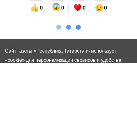
0
0
0
0
Сайт газеты «Республика Татарстан»
использует
«cookie»
для персонализации сервисов и удобства
пользователей сайтом. Использование «cookie» можно
отменить в настройках браузера.
Газета «Республика Татарстан» – общественно-
политическое издание на русском языке. Газета
зарегистрирована в Управлении Роскомнадзора по
Республике Татарстан. Регистрационный номер: серия