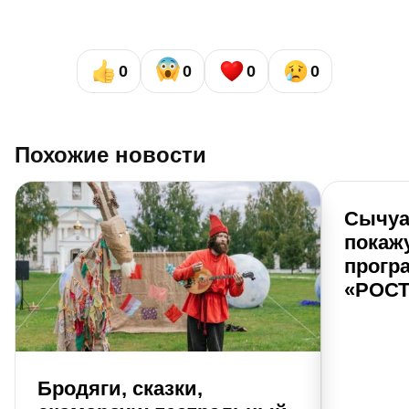
0
0
0
0
Похожие новости
Сычуа
покаж
прогр
«РОСТ
Бродяги, сказки,