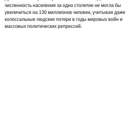
численность населения за одно столетие не могла бы
увеличиться на 130 миллионов человек, учитывая даже
колоссальные людские потери в годы мировых войн и
массовых политических репрессий.
Тем не менее, продолжает читатель, в прошлом веке
можно выделить четыре основные вспышки массового
пьянства. Первая из них относится к эпохе
Гражданской войны, когда резко упал общий уровень
культуры в обществе, а на гребне истории оказались
маргиналы. Вторую вспышку пьянства - после Великой
Отечественной войны - спровоцировало государство,
когда оказалось перед необходимостью как-то
пополнять опустошенную борьбой с внешним врагом
казну. В выборе средств для достижения этой цели