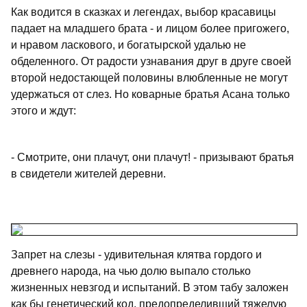
Как водится в сказках и легендах, выбор красавицы
падает на младшего брата - и лицом более пригожего,
и нравом ласкового, и богатырской удалью не
обделенного. От радости узнавания друг в друге своей
второй недостающей половины влюбленные не могут
удержаться от слез. Но коварные братья Асана только
этого и ждут:
- Смотрите, они плачут, они плачут! - призывают братья
в свидетели жителей деревни.
Запрет на слезы - удивительная клятва гордого и
древнего народа, на чью долю выпало столько
жизненных невзгод и испытаний. В этом табу заложен
как бы генетический код, предопределивший тяжелую