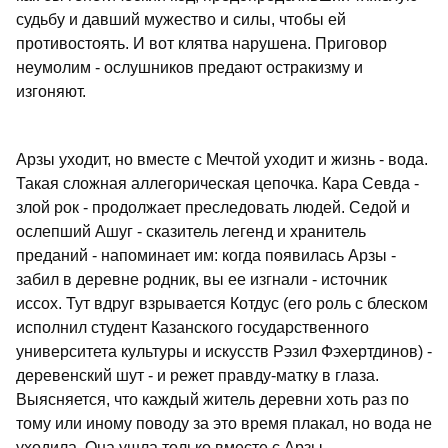
судьбу и давший мужество и силы, чтобы ей
противостоять. И вот клятва нарушена. Приговор
неумолим - ослушников предают остракизму и
изгоняют.
Арзы уходит, но вместе с Мечтой уходит и жизнь - вода.
Такая сложная аллегорическая цепочка. Кара Севда -
злой рок - продолжает преследовать людей. Седой и
ослепший Ашуг - сказитель легенд и хранитель
преданий - напоминает им: когда появилась Арзы -
забил в деревне родник, вы ее изгнали - источник
иссох. Тут вдруг взрывается Котдус (его роль с блеском
исполнил студент Казанского государственного
университета культуры и искусств Рэзил Фэхертдинов) -
деревенский шут - и режет правду-матку в глаза.
Выясняется, что каждый житель деревни хоть раз по
тому или иному поводу за это время плакал, но вода не
уходила. Она ушла только вместе с Арзы.