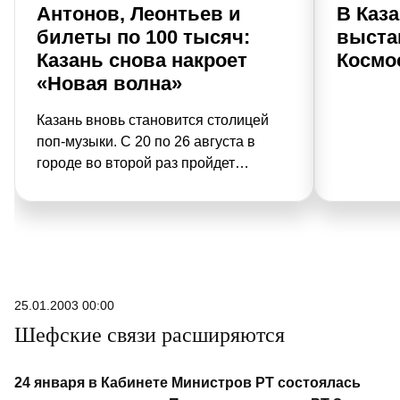
Антонов, Леонтьев и
В Каз
билеты по 100 тысяч:
выста
Казань снова накроет
Космо
«Новая волна»
Казань вновь становится столицей
поп-музыки. С 20 по 26 августа в
городе во второй раз пройдет
международный конкурс молодых
исполнителей «Новая волна». На
площадке у стадиона «Ак Барс
Арена» встретятся восходящие
звезды и мэтры сцены, обещая
зрителям настоящий музыкальный
25.01.2003 00:00
пир.
Шефские связи расширяются
24 января в Кабинете Министров РТ состоялась