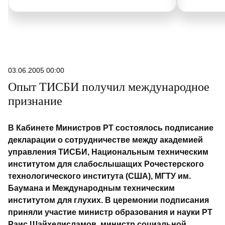
основной причиной для выплаты
страховок. Но теперь на смену жаре
приходят затяжные летние дожди,
которые вызывают переувлажнение
почвы. Из-за них нынешняя
уборочная отстает по темпам от
03.06.2005 00:00
прошлогодней – пока убран 1 млн
Опыт ТИСБИ получил международное
тонн зерна, а хозяйства находятся
признание
под угрозой потери части урожая.
В Кабинете Министров РТ состоялось подписание
декларации о сотрудничестве между академией
управления ТИСБИ, Национальным техническим
институтом для слабослышащих Рочестерского
технологического института (США), МГТУ им.
Баумана и Международным техническим
институтом для глухих. В церемонии подписания
приняли участие министр образования и науки РТ
Раис Шайхелисламов, министр социальной