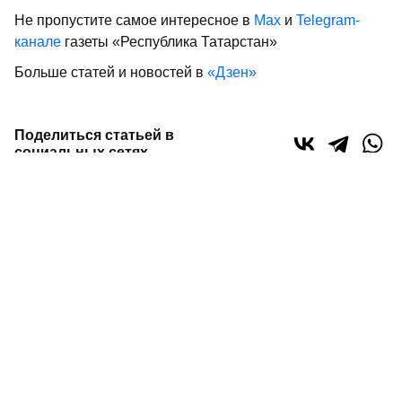
Не пропустите самое интересное в
Max
и
Telegram-
канале
газеты «Республика Татарстан»
Больше статей и новостей в
«Дзен»
Поделиться статьей в
социальных сетях
0
0
0
0
Сайт газеты «Республика Татарстан»
использует
«cookie»
для персонализации сервисов и удобства