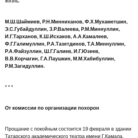
жизнь.
М.Ш.Шаймиев, Р.Н.Минниханов, Ф.Х.Мухаметшин,
Э.С.Губайдуллин, З.Р.Валеева, Р.М.Миннуллин,
И.Г.Тарханов, К.Ш.Исхаков, А.А.Камалеев,
Ф.Г.Галимуллин, Р.А.Тазетдинов, Т.А.Миннуллин,
Р.А.Файзуллин, Ш.Г.Галиев, И.Г.Юзеев,
В.В.Корчагин, Г.А.Паушкин, М.М.Хабибуллин,
Р.М.Загидуллин.
* * *
От комиссии по организации похорон
Прощание с покойным состоится 19 февраля в здании
Татарского академического театра имени Г.Камала.