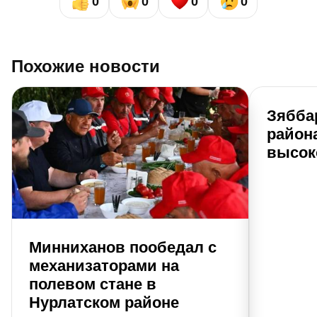
0
0
0
0
Похожие новости
Зябба
района
высок
Минниханов пообедал с
механизаторами на
полевом стане в
Нурлатском районе