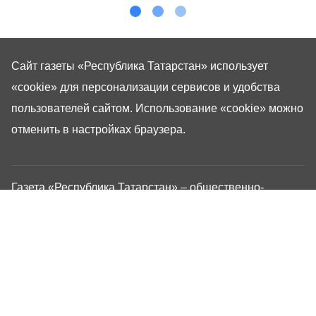
Сайт газеты «Республика Татарстан»
использует
«cookie»
для персонализации сервисов и удобства
пользователей сайтом. Использование «cookie» можно
отменить в настройках браузера.
Газета «Республика Татарстан» – общественно-
политическое издание на русском языке. Газета
зарегистрирована в Управлении Роскомнадзора по
Республике Татарстан. Регистрационный номер: серия
ПИ №ТУ16-01757 от 23 августа 2023 г. Основана в
1917 году. Учредители: Кабинет Министров Республики
Татарстан, Государственный Совет Республики