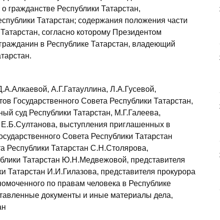
о гражданстве Республики Татарстан,
еспублики Татарстан; содержания положения части
 Татарстан, согласно которому Президентом
 гражданин в Республике Татарстан, владеющий
тарстан.
А.Алкаевой, А.Г.Гатауллина, Л.А.Гусевой,
тов Государственного Совета Республики Татарстан,
ый суд Республики Татарстан, М.Г.Галеева,
и Е.Б.Султанова, выступления приглашенных в
осударственного Совета Республики Татарстан
а Республики Татарстан С.Н.Столярова,
ублики Татарстан Ю.Н.Медвежовой, представителя
и Татарстан И.И.Гилазова, представителя прокурора
номоченного по правам человека в Республике
дставленные документы и иные материалы дела,
ан