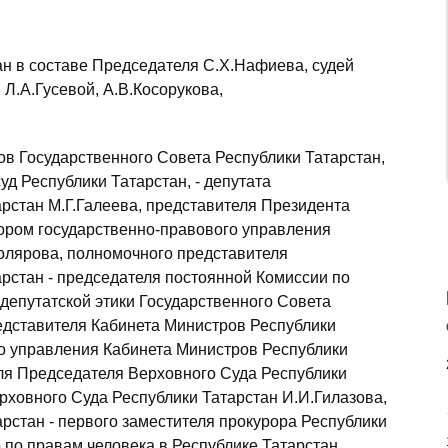
ан в составе Председателя С.Х.Нафиева, судей
 Л.А.Гусевой, А.В.Косорукова,
ов Государственного Совета Республики Татарстан,
д Республики Татарстан, - депутата
рстан М.Г.Галеева, представителя Президента
тором государственно-правового управления
олярова, полномочного представителя
рстан - председателя постоянной Комиссии по
 депутатской этики Государственного Совета
едставителя Кабинета Министров Республики
го управления Кабинета Министров Республики
ля Председателя Верховного Суда Республики
рховного Суда Республики Татарстан И.И.Гилазова,
рстан - первого заместителя прокурора Республики
 по правам человека в Республике Татарстан