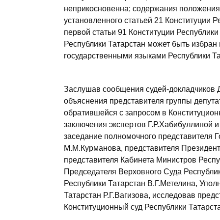
неприкосновенна; содержания положения 
установленного статьей 21 Конституции Р
первой статьи 91 Конституции Республики
Республики Татарстан может быть избран
государственными языками Республики Та
Заслушав сообщения судей-докладчиков Д.
объяснения представителя группы депута
обратившейся с запросом в Конституционн
заключения экспертов Г.Р.Хабибуллиной 
заседание полномочного представителя Г
М.М.Курманова, представителя Президент
представителя Кабинета Министров Респ
Председателя Верховного Суда Республик
Республики Татарстан В.Г.Метелина, Упол
Татарстан Р.Г.Вагизова, исследовав пре
Конституционный суд Республики Татарст