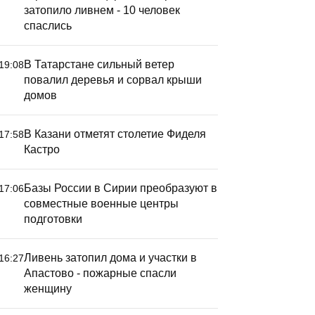
затопило ливнем - 10 человек
спаслись
В Татарстане сильный ветер
19:08
повалил деревья и сорвал крыши
домов
В Казани отметят столетие Фиделя
17:58
Кастро
Базы России в Сирии преобразуют в
17:06
совместные военные центры
подготовки
Ливень затопил дома и участки в
16:27
Апастово - пожарные спасли
женщину