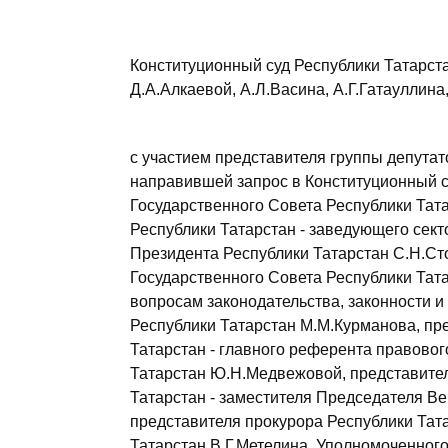
Конституционный суд Республики Татарст
Д.А.Алкаевой, А.Л.Васина, А.Г.Гатауллина,
с участием представителя группы депутат
направившей запрос в Конституционный су
Государственного Совета Республики Тата
Республики Татарстан - заведующего сек
Президента Республики Татарстан С.Н.Ст
Государственного Совета Республики Тата
вопросам законодательства, законности и
Республики Татарстан М.М.Курманова, пр
Татарстан - главного референта правово
Татарстан Ю.Н.Медвежовой, представите
Татарстан - заместителя Председателя Ве
представителя прокурора Республики Тата
Татарстан В.Г.Метелина, Уполномоченного