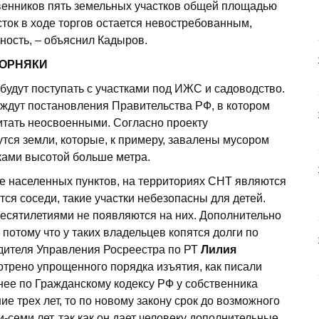
венников пять земельных участков общей площадью
асток в ходе торгов остается невостребованным,
нность, – объяснил Кадыров.
СОРНЯКИ
 будут поступать с участками под ИЖС и садоводство.
с ждут постановления Правительства РФ, в котором
читать неосвоенными. Согласно проекту
утся земли, которые, к примеру, завалены мусором
ками высотой больше метра.
те населенных пунктов, на территориях СНТ являются
ся соседи, такие участки небезопасны для детей.
десятилетиями не появляются на них. Дополнительно
потому что у таких владельцев копятся долги по
одителя Управления Росреестра по РТ
Лилия
отрено упрощенного порядка изъятия, как писали
анее по Гражданскому кодексу РФ у собственника
ие трех лет, то по новому закону срок до возможного
-семи лет, так как он дает человеку дополнительные