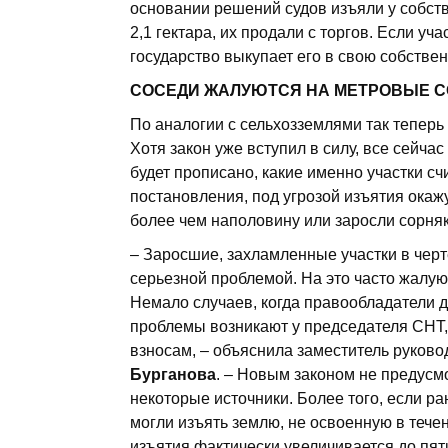
основании решений судов изъяли у собст
2,1 гектара, их продали с торгов. Если уч
государство выкупает его в свою собстве
СОСЕДИ ЖАЛУЮТСЯ НА МЕТРОВЫЕ 
По аналогии с сельхозземлями так теперь
Хотя закон уже вступил в силу, все сейча
будет прописано, какие именно участки с
постановления, под угрозой изъятия окаж
более чем наполовину или заросли сорня
– Заросшие, захламленные участки в чер
серьезной проблемой. На это часто жалуют
Немало случаев, когда правообладатели 
проблемы возникают у председателя СНТ, 
взносам, – объяснила заместитель руков
Бурганова
. – Новым законом не предусм
некоторые источники. Более того, если р
могли изъять землю, не освоенную в течен
изъятия фактически увеличивается до пяти