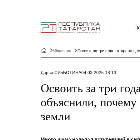
По
Общество
Освоить за три года: татарстанца
Дарья СУББОТИНА
04.03.2025 18:13
Освоить за три год
объяснили, почему
земли
Много шума наделал вступивший в сил