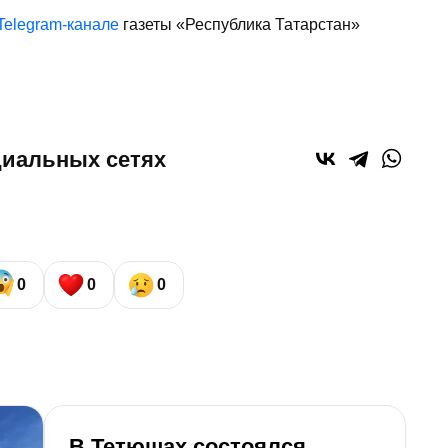
Telegram-канале
газеты «Республика Татарстан»
циальных сетях
0
0
0
В Тетюшах состоялся