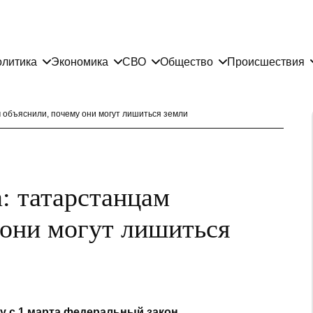
литика
Экономика
СВО
Общество
Происшествия
м объяснили, почему они могут лишиться земли
а: татарстанцам
 они могут лишиться
у с 1 марта федеральный закон,