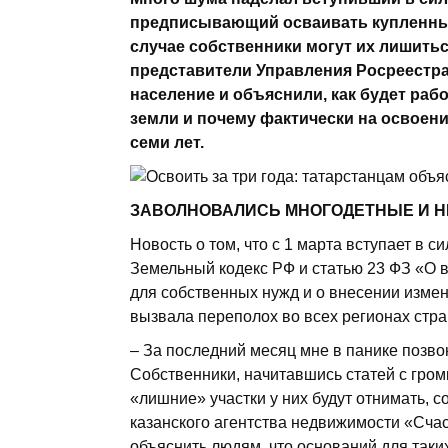
предписывающий осваивать купленные 
случае собственники могут их лишить
представители Управления Росреестр
население и объяснили, как будет раб
земли и почему фактически на освоение
семи лет.
ЗАВОЛНОВАЛИСЬ МНОГОДЕТНЫЕ И Н
Новость о том, что с 1 марта вступает в 
Земельный кодекс РФ и статью 23 ФЗ «О 
для собственных нужд и о внесении изме
вызвала переполох во всех регионах стран
– За последний месяц мне в панике позвон
Собственники, начитавшись статей с гром
«лишние» участки у них будут отнимать, с
казанского агентства недвижимости «Сч
объяснить людям, что оснований для таких