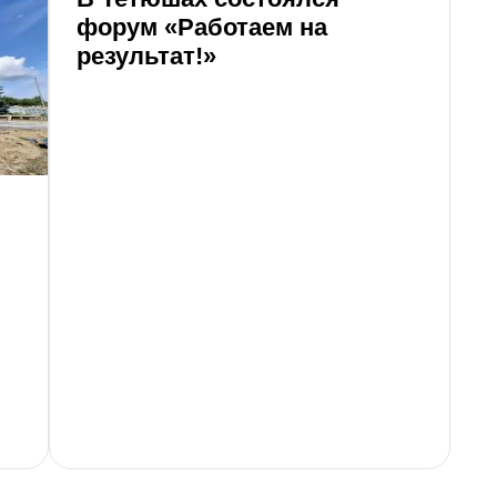
форум «Работаем на
результат!»
В
о
п
г