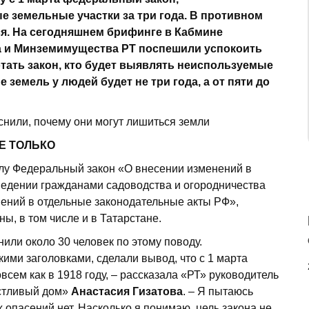
земельные участки за три года. В противном
ся. На сегодняшнем брифинге в Кабмине
а и Минземимущества РТ поспешили успокоить
отать закон, кто будет выявлять неиспользуемые
 земель у людей будет не три года, а от пяти до
Е ТОЛЬКО
силу Федеральный закон «О внесении изменений в
ведении гражданами садоводства и огородничества
нений в отдельные законодательные акты РФ»,
ы, в том числе и в Татарстане.
или около 30 человек по этому поводу.
кими заголовками, сделали вывод, что с 1 марта
овсем как в 1918 году, – рассказала «РТ» руководитель
астливый дом»
Анастасия Гизатова
. – Я пытаюсь
 опасений нет. Насколько я понимаю, цель закона не