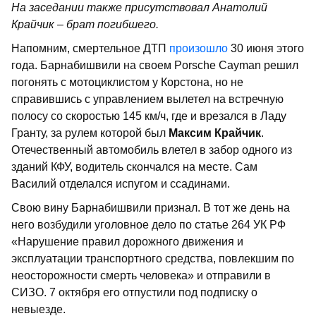
На заседании также присутствовал Анатолий
Крайчик – брат погибшего.
Напомним, смертельное ДТП
произошло
30 июня этого
года. Барнабишвили на своем Porsche Cayman решил
погонять с мотоциклистом у Корстона, но не
справившись с управлением вылетел на встречную
полосу со скоростью 145 км/ч, где и врезался в Ладу
Гранту, за рулем которой был
Максим Крайчик
.
Отечественный автомобиль влетел в забор одного из
зданий КФУ, водитель скончался на месте. Сам
Василий отделался испугом и ссадинами.
Свою вину Барнабишвили признал. В тот же день на
него возбудили уголовное дело по статье 264 УК РФ
«Нарушение правил дорожного движения и
эксплуатации транспортного средства, повлекшим по
неосторожности смерть человека» и отправили в
СИЗО. 7 октября его отпустили под подписку о
невыезде.