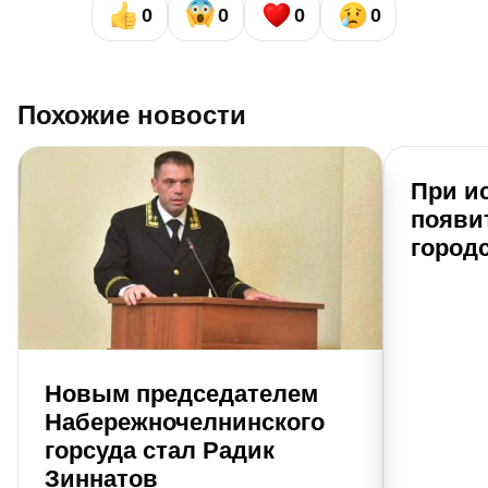
0
0
0
0
Похожие новости
При и
появи
город
Новым председателем
Набережночелнинского
горсуда стал Радик
Зиннатов