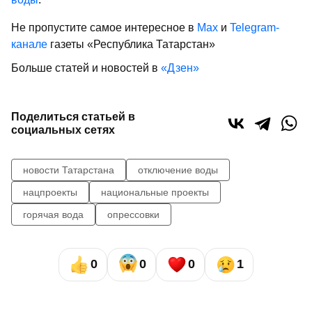
Не пропустите самое интересное в
Max
и
Telegram-
канале
газеты «Республика Татарстан»
Больше статей и новостей в
«Дзен»
Поделиться статьей в
социальных сетях
новости Татарстана
отключение воды
нацпроекты
национальные проекты
горячая вода
опрессовки
0
0
0
1