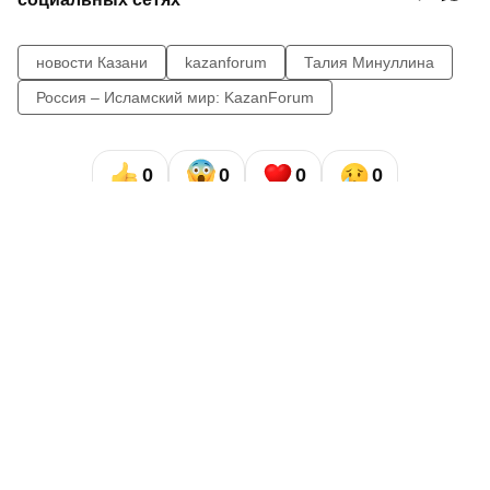
новости Казани
kazanforum
Талия Минуллина
Россия – Исламский мир: KazanForum
0
0
0
0
Сайт газеты «Республика Татарстан»
использует
«cookie»
для персонализации сервисов и удобства
пользователей сайтом. Использование «cookie» можно
отменить в настройках браузера.