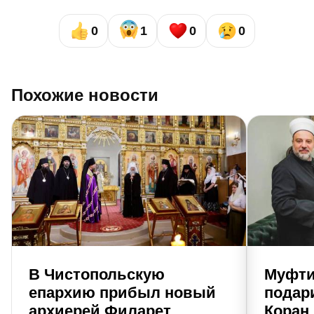
0
1
0
0
Похожие новости
В Чистопольскую
Муфти
епархию прибыл новый
подар
архиерей Филарет
Коран