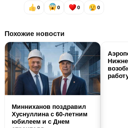
0
0
0
0
Похожие новости
Аэроп
Нижне
возоб
работ
Минниханов поздравил
Хуснуллина с 60-летним
юбилеем и с Днем