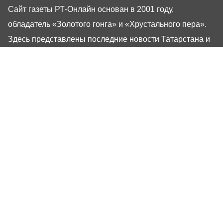
Сайт газеты РТ-Онлайн основан в 2001 году,
обладатель «Золотого гонга» и «Хрустального пера».
Здесь представлены последние новости Татарстана и
Казани. При использовании материалов с сайта газеты
«Республика Татарстан» гиперссылка обязательна.
16+
Настоящий ресурс может содержать материалы
16+
Газета РТ
Реклама
Авторы
Редакция