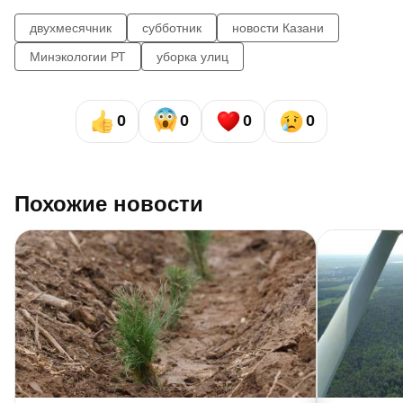
двухмесячник
субботник
новости Казани
Минэкологии РТ
уборка улиц
0
0
0
0
Похожие новости