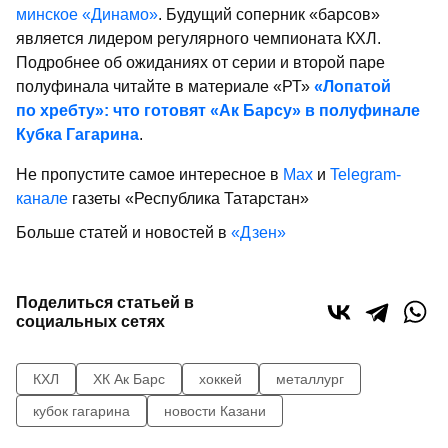
минское «Динамо»
. Будущий соперник «барсов»
является лидером регулярного чемпионата КХЛ.
Подробнее об ожиданиях от серии и второй паре
полуфинала читайте в материале «РТ»
«Лопатой
по хребту»: что готовят «Ак Барсу» в полуфинале
Кубка Гагарина
.
Не пропустите самое интересное в
Max
и
Telegram-
канале
газеты «Республика Татарстан»
Больше статей и новостей в
«Дзен»
Поделиться статьей в
социальных сетях
КХЛ
ХК Ак Барс
хоккей
металлург
кубок гагарина
новости Казани