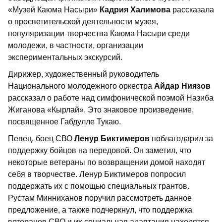
«Музей Каюма Насыри»
Кадрия Халимова
рассказала
о просветительской деятельности музея,
популяризации творчества Каюма Насыри среди
молодежи, в частности, организации
экспериментальных экскурсий.
Дирижер, художественный руководитель
Национального молодежного оркестра
Айдар Ниязов
рассказал о работе над симфонической поэмой Назиба
Жиганова «Кырлай». Это знаковое произведение,
посвященное Габдулле Тукаю.
Певец, боец СВО
Ленур Биктимеров
поблагодарил за
поддержку бойцов на передовой. Он заметил, что
некоторые ветераны по возвращении домой находят
себя в творчестве. Ленур Биктимеров попросил
поддержать их с помощью специальных грантов.
Рустам Минниханов поручил рассмотреть данное
предложение, а также подчеркнул, что поддержка
ветеранов СВО и их социальная адаптация находятся