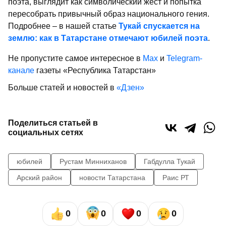
поэта, выглядит как символический жест и попытка
пересобрать привычный образ национального гения.
Подробнее – в нашей статье
Тукай спускается на
землю: как в Татарстане отмечают юбилей поэта
.
Не пропустите самое интересное в
Max
и
Telegram-
канале
газеты «Республика Татарстан»
Больше статей и новостей в
«Дзен»
Поделиться статьей в
социальных сетях
юбилей
Рустам Минниханов
Габдулла Тукай
Арский район
новости Татарстана
Раис РТ
0
0
0
0