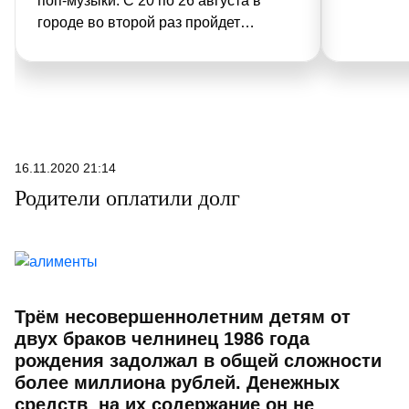
поп-музыки. С 20 по 26 августа в
городе во второй раз пройдет
международный конкурс молодых
исполнителей «Новая волна». На
площадке у стадиона «Ак Барс
Арена» встретятся восходящие
звезды и мэтры сцены, обещая
зрителям настоящий музыкальный
16.11.2020 21:14
пир.
Родители оплатили долг
Трём несовершеннолетним детям от
двух браков челнинец 1986 года
рождения задолжал в общей сложности
более миллиона рублей. Денежных
средств на их содержание он не