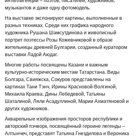
интеллигенции – поэтов, писателей, художников,
музыкантов и даже одну фотомодель.
На выставке экспонируют картины, выполненные в
разных техниках. Среди них графика народного
художника Рушана Шамсутдинова и живописный
портрет поэтессы Розы Кожевниковой в образе
жительницы древней Булгарии, созданный куратором
выставки Ладой Аюдаг.
Многие работы посвящены Казани и важным
культурно-историческим местам Татарстана. Виды
Болгара, Свияжска, Сокуров представлены на
картинах Тани Тэнч, Ирины Красновой-Волгиной,
Михаила Краева, Дины Лебедевой, Татьяны
Шаталиной, Ляли Асадуллиной, Марии Ахматяновой и
других художников.
Акварельные изображения просторов республики и
авторский пэчворк, посвящённый героине легенды –
Алтынчеч, представят Татьяна Гнездилова и Вероника