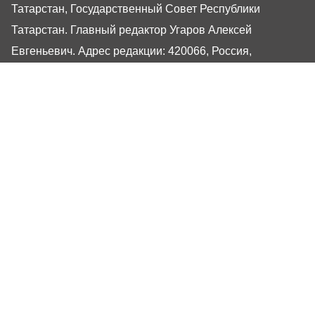
Татарстан, Государственный Совет Республики
Татарстан. Главный редактор Угаров Алексей
Евгеньевич. Адрес редакции: 420066, Россия,
Республика Татарстан, г. Казань, ул. Декабристов, 2
Сайт газеты РТ-Онлайн основан в 2001 году,
обладатель «Золотого гонга» и «Хрустального пера».
Здесь представлены последние новости Татарстана и
Казани. При использовании материалов с сайта газеты
«Республика Татарстан» гиперссылка обязательна.
16+
Настоящий ресурс может содержать материалы
16+
Газета РТ