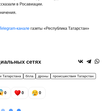
ссказали в Росавиации.
ничения.
Telegram-канале
газеты «Республика Татарстан»
циальных сетях
и Татарстана
бпла
дроны
происшествия Татарстан
0
0
0