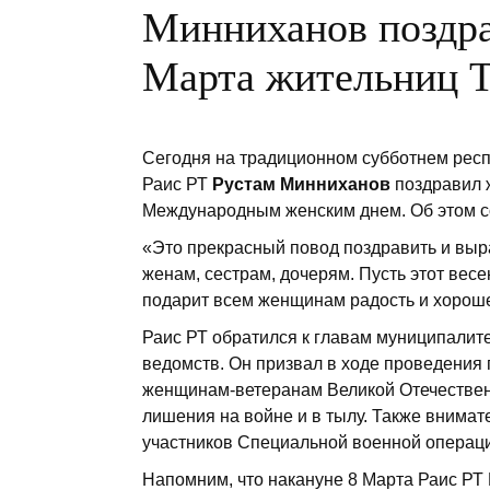
Минниханов поздр
Марта жительниц Т
Сегодня на традиционном субботнем рес
Раис РТ
Рустам Минниханов
поздравил 
Международным женским днем. Об этом с
«Это прекрасный повод поздравить и выр
женам, сестрам, дочерям. Пусть этот ве
подарит всем женщинам радость и хороше
Раис РТ обратился к главам муниципалит
ведомств. Он призвал в ходе проведения
женщинам-ветеранам Великой Отечественн
лишения на войне и в тылу. Также внимат
участников Специальной военной операц
Напомним, что накануне 8 Марта Раис Р