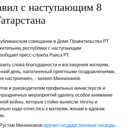
авил с наступающим 8
атарстана
публиканском совещании в Доме Правительства РТ
жительниц республики с наступающим
ообщает пресс-служба Раиса РТ.
азить слова благодарности и восхищения матерям,
сенний день, наполненный приятными поздравлениями,
е настроение», - заявил Минниханов.
етов и руководителям профильных министерств и
 праздничных мероприятий уделить особое внимание
ой войны, которые стойко вынесли тяготы и
ельно надо отнестись к матерям, женам и вдовам
ии.
Т Рустам Минниханов
вручил государственные награды