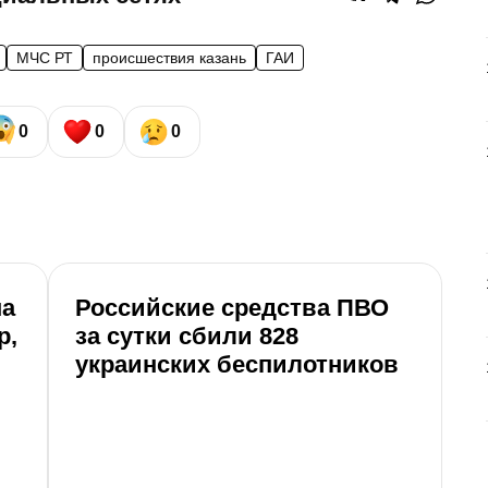
МЧС РТ
происшествия казань
ГАИ
0
0
0
на
Российские средства ПВО
В
р,
за сутки сбили 828
у
украинских беспилотников
п