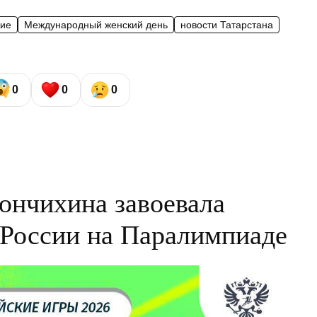
ние
Международный женский день
новости Татарстана
0
0
0
нчихина завоевала
 России на Паралимпиаде