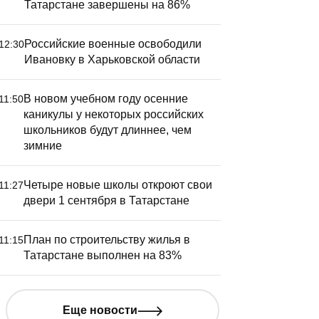
Татарстане завершены на 86%
Российские военные освободили
12:30
Ивановку в Харьковской области
В новом учебном году осенние
11:50
каникулы у некоторых российских
школьников будут длиннее, чем
зимние
Четыре новые школы откроют свои
11:27
 Самарской области
Два чело
двери 1 сентября в Татарстане
краинские БПЛА атаковали
результа
ромпредриятие
украинск
План по строительству жилья в
11:15
многоква
Татарстане выполнен на 83%
Керчи
Еще новости