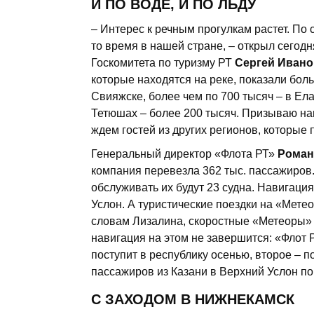
И ПО ВОДЕ, И ПО ЛЬДУ
– Интерес к речным прогулкам растет. По 
то время в нашей стране, – открыл сего
Госкомитета по туризму РТ
Сергей Ивано
которые находятся на реке, показали бол
Свияжске, более чем по 700 тысяч – в Ела
Тетюшах – более 200 тысяч. Призываю наш
ждем гостей из других регионов, которые 
Генеральный директор «Флота РТ»
Роман
компания перевезла 362 тыс. пассажиров. 
обслуживать их будут 23 судна. Навигаци
Услон. А туристические поездки на «Мете
словам Лизалина, скоростные «Метеоры» и
навигация на этом не завершится: «Флот 
поступит в республику осенью, второе – п
пассажиров из Казани в Верхний Услон по 
С ЗАХОДОМ В НИЖНЕКАМСК