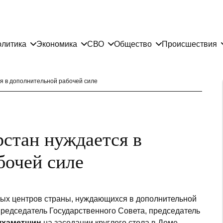
литика
Экономика
СВО
Общество
Происшествия
я в дополнительной рабочей силе
стан нуждается в
бочей силе
ных центров страны, нуждающихся в дополнительной
Председатель Государственного Совета, председатель
ухаметшин
на заседании круглого стола в Доме