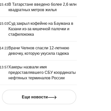
В Татарстане введено более 2,6 млн
15:43
квадратных метров жилья
Суд закрыл кофейню на Баумана в
15:03
Казани из-за кишечной палочки и
стафилококка
Врачи Челнов спасли 12-летнюю
14:22
девочку, которую укусила гадюка
Хакеры назвали имя
13:57
предоставлявшего СБУ координаты
 Татарстане введено более
Число м
нефтяных терминалов России
,6 млн квадратных метров
технолог
илья
в Татарс
40%
Еще новости