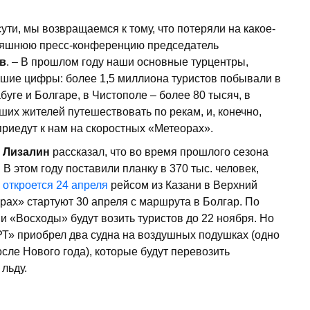
сути, мы возвращаемся к тому, что потеряли на какое-
дняшнюю пресс-конференцию председатель
в
. – В прошлом году наши основные турцентры,
ьшие цифры: более 1,5 миллиона туристов побывали в
буге и Болгаре, в Чистополе – более 80 тысяч, в
их жителей путешествовать по рекам, и, конечно,
приедут к нам на скоростных «Метеорах».
 Лизалин
рассказал, что во время прошлого сезона
В этом году поставили планку в 370 тыс. человек,
я
откроется 24 апреля
рейсом из Казани в Верхний
орах» стартуют 30 апреля с маршрута в Болгар. По
 «Восходы» будут возить туристов до 22 ноября. Но
РТ» приобрел два судна на воздушных подушках (одно
осле Нового года), которые будут перевозить
льду.