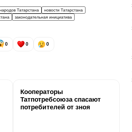
народов Татарстана
новости Татарстана
стана
законодательная инициатива
0
0
0
Кооператоры
В
Татпотребсоюза спасают
2
потребителей от зноя
ж