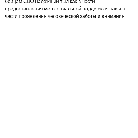
бойцам СВО надежный тыл как в части
предоставления мер социальной поддержки, так и в
части проявления человеческой заботы и внимания.
Не пропустите самое интересное в
Max
и
Telegram-
канале
газеты «Республика Татарстан»
Больше статей и новостей в
«Дзен»
Поделиться статьей в
социальных сетях
Единая Россия
Фарид Мухаметшин
гуманитарная помощь
новости Татарстана
ДНР
Лисичанск
Рубежное
бойцы сво
Герой России
Молодая Гвардия Единой России
бойцы спецоперации