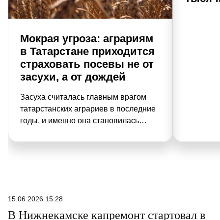
Мокрая угроза: аграриям
в Татарстане приходится
страховать посевы не от
засухи, а от дождей
Засуха считалась главным врагом
татарстанских аграриев в последние
годы, и именно она становилась
основной причиной для выплаты
страховок. Но теперь на смену жаре
приходят затяжные летние дожди,
которые вызывают переувлажнение
почвы. Из-за них нынешняя
уборочная отстает по темпам от
15.06.2026 15:28
прошлогодней – пока убран 1 млн
В Нижнекамске капремонт стартовал в
тонн зерна, а хозяйства находятся