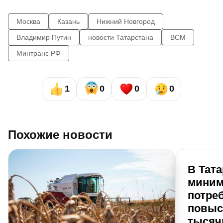
Москва
Казань
Нижний Новгород
Владимир Путин
новости Татарстана
ВСМ
Минтранс РФ
1
0
0
0
Похожие новости
В Тата
мини
потре
повыси
тысяч