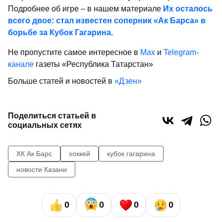
Подробнее об игре – в нашем материале
Их осталось
всего двое: стал известен соперник «Ак Барса» в
борьбе за Кубок Гагарина
.
Не пропустите самое интересное в
Max
и
Telegram-
канале
газеты «Республика Татарстан»
Больше статей и новостей в
«Дзен»
Поделиться статьей в
социальных сетях
ХК Ак Барс
хоккей
кубок гагарина
новости Казани
0
0
0
0