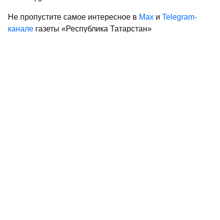
Не пропустите самое интересное в
Max
и
Telegram-
канале
газеты «Республика Татарстан»
Больше статей и новостей в
«Дзен»
Поделиться статьей в
социальных сетях
КАМАЗ
юбилей
Набережные Челны
памятник
новости Татарстана
грузовики
туризм Татарстан
0
0
0
0