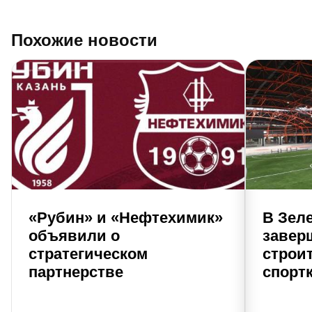
Похожие новости
«Рубин» и «Нефтехимик»
В Зел
объявили о
завер
стратегическом
строи
партнерстве
спорт