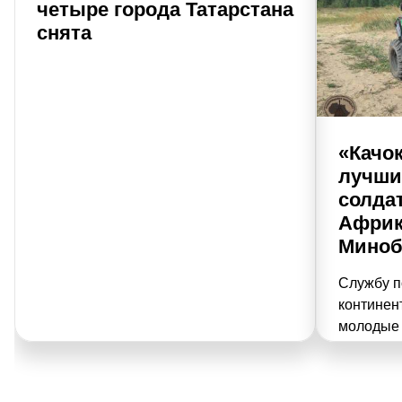
четыре города Татарстана
снята
«Качок
лучши
солдат
Африк
Мино
Службу п
континен
молодые л
том, как
контракт
выплатах,