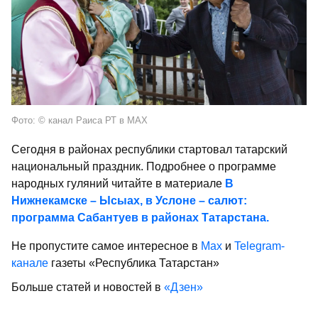
Фото: © канал Раиса РТ в МАХ
Сегодня в районах республики стартовал татарский
национальный праздник. Подробнее о программе
народных гуляний читайте в материале
В
Нижнекамске – Ысыах, в Услоне – салют:
программа Сабантуев в районах Татарстана.
Не пропустите самое интересное в
Max
и
Telegram-
канале
газеты «Республика Татарстан»
Больше статей и новостей в
«Дзен»