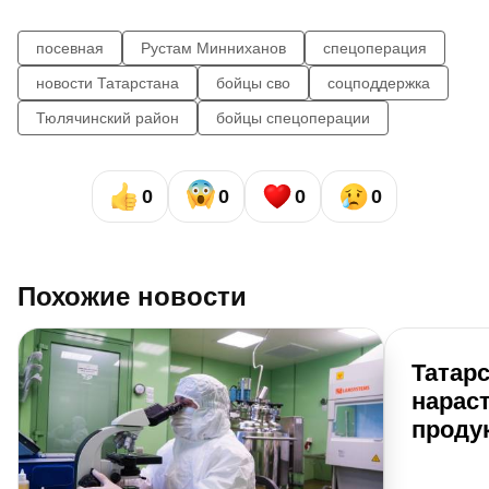
посевная
Рустам Минниханов
спецоперация
новости Татарстана
бойцы сво
соцподдержка
Тюлячинский район
бойцы спецоперации
0
0
0
0
Похожие новости
Татарс
нарас
проду