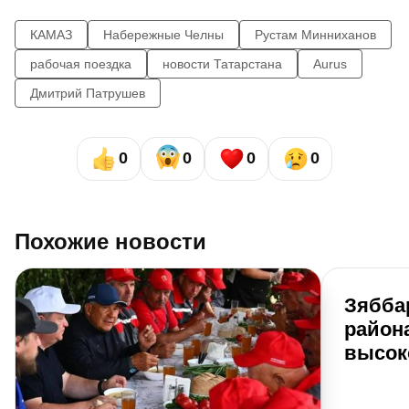
КАМАЗ
Набережные Челны
Рустам Минниханов
рабочая поездка
новости Татарстана
Aurus
Дмитрий Патрушев
0
0
0
0
Похожие новости
Зябба
района
высок