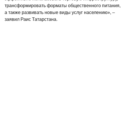
трансформировать форматы общественного питания,
а также развивать новые виды услуг населению», –
заявил Раис Татарстана.
Еще одним важным направлением работы он назвал
подготовку кадров для кооперации, в том числе
организовав системный целевой набор студентов,
обеспечив для них возможность совмещения учебы
с работой в организациях Татпотребсоюза.
«Работающая в Татарстане образовательная
экосистема позволяет готовить компетентные кадры,
способные решать задачи цифровой трансформации
и развития кооперативного предпринимательства.
Именно образованные и мотивированные кадры
станут основой для устойчивого роста отрасли», –
заключил он.
Напомним, что сегодня Рустам Минниханов
передал
кооператорам Татарстана 39 специальных машин.