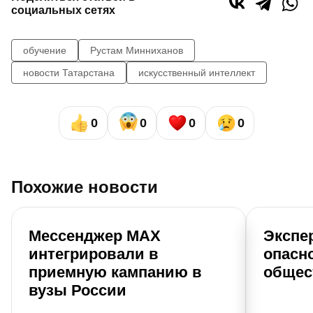
социальных сетях
обучение
Рустам Минниханов
новости Татарстана
искусственный интеллект
0
0
0
0
Похожие новости
Мессенджер МАХ
Экспе
интегрировали в
опасн
приемную кампанию в
общес
вузы России