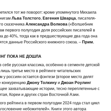
метился тот же поворот: кроме упомянутого Михаила
книгам
Льва Толстого
,
Евгения Шварца
, писателя-
ого сказочника
Александра Волкова
(«Волшебник
гам первого полугодия доля российских писателей в
а до 40%, тогда как в предшествующие два года она
ятся данные Российского книжного союза. –
Прим.
ИНГ
ПОКА НЕ ДОШЛА
в себе русская классика, особенно в сегменте детской
 лишь третье место в рейтинге читательских
у россиян остается фэнтези (второе место делят
е конкуренцию
Джону Толкину
и
Джоан Роулинг
ющее захватывающие истории, тесно переплетенные с
ая, Кореи и других стран Восточной Азии.
го рейтинга в первом полугодии 2024 года стал цикл
гословение небожителей». Книги этого автора