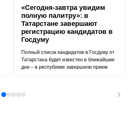
«Сегодня-завтра увидим
Н
полную палитру»: в
Н
Татарстане завершают
г
регистрацию кандидатов в
З
Госдуму
Полный список кандидатов в Госдуму от
Татарстана будет известен в ближайшие
дни – в республике завершили прием
документов от претендентов на думские
мандаты. Партийные списки уже
заведены, очередь – за
одномандатниками. Какие новшества
ждут избирателей и как будет выглядеть
бюллетень, рассказал журналистам
председатель ЦИК РТ Андрей
Кондратьев.