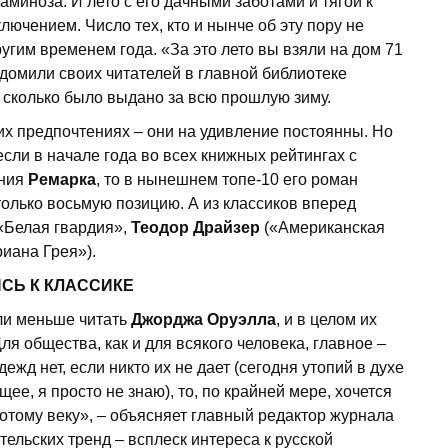
миноза. И лето с его дачными заботами и тягой к
ючением. Число тех, кто и нынче об эту пору не
угим временем года. «За это лето вы взяли на дом 71
едомили своих читателей в главной библиотеке
, сколько было выдано за всю прошлую зиму.
ких предпочтениях – они на удивление постоянны. Но
сли в начале года во всех книжных рейтингах с
ения
Ремарка
, то в нынешнем топе-10 его роман
олько восьмую позицию. А из классиков вперед
«Белая гвардия»,
Теодор Драйзер
(«Американская
иана Грея»).
ИСЬ К КЛАССИКЕ
али меньше читать
Джорджа Оруэлла
, и в целом их
ля общества, как и для всякого человека, главное –
ежд нет, если никто их не дает (сегодня утопий в духе
ее, я просто не знаю), то, по крайней мере, хочется
отому веку», – объясняет главный редактор журнала
тельских тренд – всплеск интереса к русской