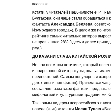
классике.
Кстати, у читателей Нацбиблиотеки РТ на
Булгакова, они чаще стали обращаться к 
фантаста
Александра Беляева
, советск
Изумрудного города»). В целом же по ито
рейтинге самых читаемых авторов выросл
не превышала 28% (здесь и далее привод
ред.
).
ДО КАЗАНИ СЛАВА
КИТАЙСКОЙ РОУЛ
Но при всем том позитиве, который несет 
и подростковой литературы, она занимает
предпочтений. Самым популярным жанром 
детективы и нон-фикшн). Причем все чащ
составляет азиатское фэнтези, предлага
мифологией и культурными традициями Кит
Так новым лидером всероссийского книжно
новелл (книг) китаянки
Мосян Тунсю
«Бла