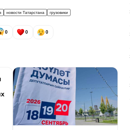
в
новости Татарстана
грузовики
0
0
0
ы
ых