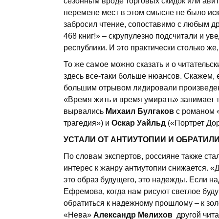
сезонным вроде торговых скидок или авита
перемене мест в этом смысле не было искл
забросил чтение, сопоставимо с любым др
468 книг!» – скрупулезно подсчитали и ув
республики. И это практически столько же
То же самое можно сказать и о читательс
здесь все-таки больше нюансов. Скажем, е
большим отрывом лидировали произвед
«Время жить и время умирать» занимает т
вырвались
Михаил Булгаков
с романом 
трагедия») и
Оскар Уайльд
(«Портрет Дор
УСТАЛИ ОТ АНТИУТОПИИ И ОБРАТИЛ
По словам экспертов, россияне также ст
интерес к жанру антиутопии снижается. «Д
это образ будущего, это надежды. Если над
Ефремова, когда нам рисуют светлое будущ
обратиться к надежному прошлому – к зол
«Нева»
Александр Мелихов
другой чита