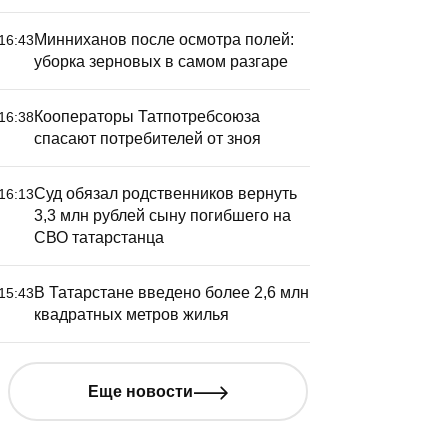
Минниханов после осмотра полей:
16:43
уборка зерновых в самом разгаре
Кооператоры Татпотребсоюза
16:38
спасают потребителей от зноя
Суд обязал родственников вернуть
16:13
3,3 млн рублей сыну погибшего на
СВО татарстанца
При испо
В Татарстане введено более 2,6 млн
15:43
появится
квадратных метров жилья
городско
Еще новости