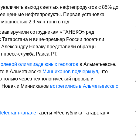
 увеличить выход светлых нефтепродуктов с 85% до
лее ценные нефтепродукты. Первая установка
 мощностью 2,9 млн тонн в год.
овак вручили сотрудникам «ТАНЕКО» ряд
с Татарстана и вице-премьер России посетили
 Александру Новаку представили образцы
т пресс-служба Раиса РТ.
 полевой олимпиаде юных геологов
в Альметьевске.
те в Альметьевске
Минниханов подчеркнул
, что
 только через технологический прорыв и
е Новак и Минниханов
встретились в Альметьевске с
Telegram-канале
газеты «Республика Татарстан»