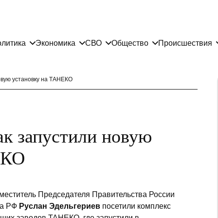
литика
Экономика
СВО
Общество
Происшествия
овую установку на ТАНЕКО
к запустили новую
ЕКО
аместитель Председателя Правительства России
та РФ
Руслан Эдельгериев
посетили комплекс
их заводов ТАНЕКО, где запустили в