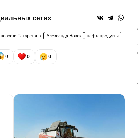
циальных сетях
новости Татарстана
Александр Новак
нефтепродукты
0
0
0
Д
й
в
п
з