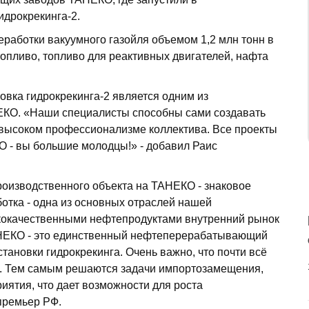
дрокрекинга-2.
работки вакуумного газойля объемом 1,2 млн тонн в
топливо, топливо для реактивных двигателей, нафта
овка гидрокрекинга-2 является одним из
НЕКО. «Наши специалисты способны сами создавать
о высоком профессионализме коллектива. Все проекты
О - вы большие молодцы!» - добавил Раис
роизводственного объекта на ТАНЕКО - знаковое
отка - одна из основных отраслей нашей
окачественными нефтепродуктами внутренний рынок
АНЕКО - это единственный нефтеперерабатывающий
становки гидрокрекинга. Очень важно, что почти всё
а. Тем самым решаются задачи импортозамещения,
ятия, что дает возможности для роста
-премьер РФ.