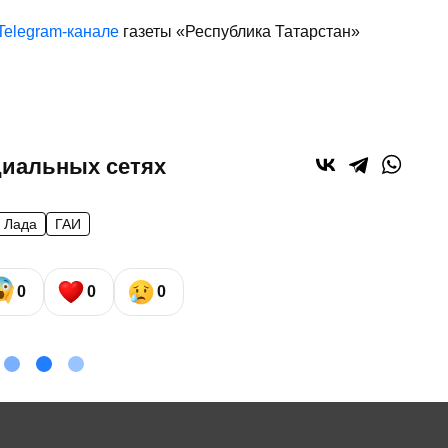
Telegram-канале
газеты «Республика Татарстан»
циальных сетях
Лада
ГАИ
0
0
0