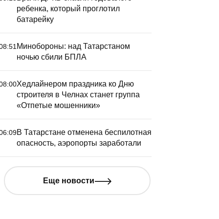
ребенка, который проглотил
батарейку
Минобороны: над Татарстаном
08:51
ночью сбили БПЛА
Хедлайнером праздника ко Дню
08:00
строителя в Челнах станет группа
«Отпетые мошенники»
В Татарстане отменена беспилотная
06:09
опасность, аэропорты заработали
ля реконструкции дороги
Татарста
 Тюлячинском районе
40 внутр
Еще новости
ланируют изъять два
вылетами
емельных участка
Нижнекам