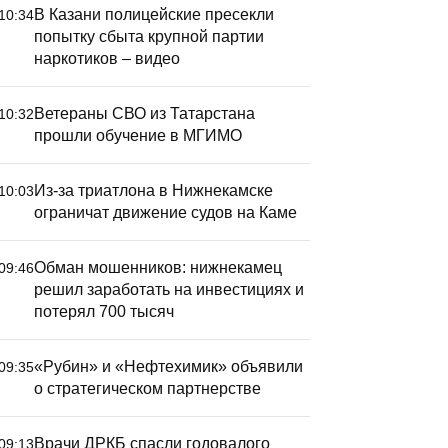
В Казани полицейские пресекли
10:34
попытку сбыта крупной партии
наркотиков – видео
Ветераны СВО из Татарстана
10:32
прошли обучение в МГИМО
Из-за триатлона в Нижнекамске
10:03
ограничат движение судов на Каме
Обман мошенников: нижнекамец
09:46
решил заработать на инвестициях и
потерял 700 тысяч
«Рубин» и «Нефтехимик» объявили
09:35
о стратегическом партнерстве
Врачи ДРКБ спасли годовалого
09:13