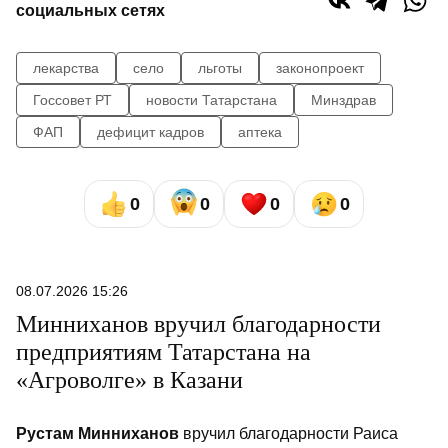
социальных сетях
лекарства
село
льготы
законопроект
Госсовет РТ
новости Татарстана
Минздрав
ФАП
дефицит кадров
аптека
0
0
0
0
08.07.2026 15:26
Минниханов вручил благодарности
предприятиям Татарстана на
«Агроволге» в Казани
Рустам Минниханов
вручил благодарности Раиса