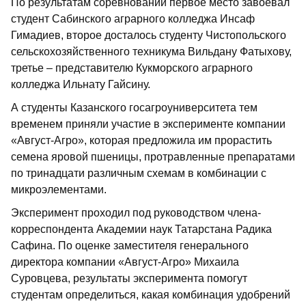
По результатам соревнований первое место завоевал
студент Сабинского аграрного колледжа Инсаф
Гимадиев, второе досталось студенту ­Чистопольского
сельскохозяйственного техникума Вильдану Фатыхову,
третье – представителю Кукморского аграрного
колледжа Ильнату Гайсину.
А студенты Казанского гос­агроуниверситета тем
временем приняли участие в эксперименте компании
«Август-Агро», которая предложила им прорастить
семена яровой пшеницы, протравленные препаратами
по тринадцати различным схемам в комбинации с
микроэлементами.
Эксперимент проходил под руководством члена-
корреспондента Академии наук Татарстана Радика
Сафина. По оценке заместителя генерального
директора компании «Август-Агро» Михаила
Суровцева, результаты эксперимента помогут
студентам определиться, какая комбинация удобрений