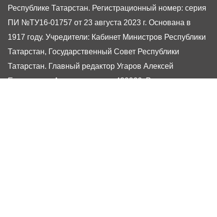
Республике Татарстан. Регистрационный номер: серия
ПИ №ТУ16-01757 от 23 августа 2023 г. Основана в
1917 году. Учредители: Кабинет Министров Республики
Татарстан, Государственный Совет Республики
Татарстан. Главный редактор Угаров Алексей
Евгеньевич. Адрес редакции: 420066, Россия,
Республика Татарстан, г. Казань, ул. Декабристов, 2
Сайт газеты РТ-Онлайн основан в 2001 году,
обладатель «Золотого гонга» и «Хрустального пера».
Здесь представлены последние новости Татарстана и
Казани. При использовании материалов с сайта газеты
«Республика Татарстан» гиперссылка обязательна.
16+
Настоящий ресурс может содержать материалы
16+