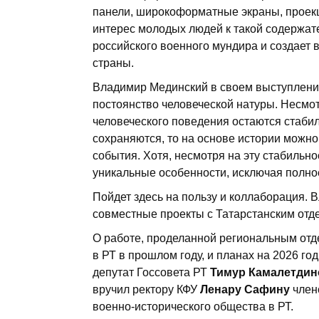
панели, широкоформатные экраны, проекц
интерес молодых людей к такой содержат
российского военного мундира и создает 
страны.
Владимир Мединский в своем выступлении
постоянство человеческой натуры. Несмот
человеческого поведения остаются стаби
сохраняются, то на основе истории можн
события. Хотя, несмотря на эту стабильн
уникальные особенности, исключая полно
Пойдет здесь на пользу и коллаборация.
совместные проекты с Татарстанским отд
О работе, проделанной региональным отд
в РТ в прошлом году, и планах на 2026 го
депутат Госсовета РТ
Тимур Камалетдин
вручил ректору КФУ
Ленару Сафину
членс
военно-исторического общества в РТ.