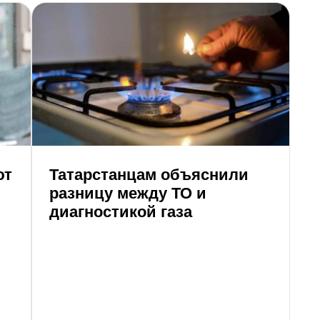
ют
Татарстанцам объяснили
С
разницу между ТО и
н
диагностикой газа
т