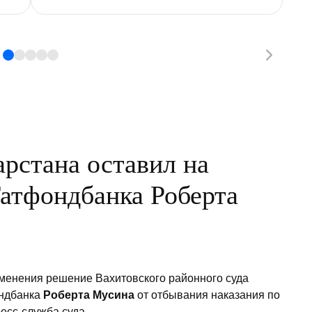
рстана оставил на
Татфондбанка Роберта
зменения решение Вахитовского районного суда
ондбанка
Роберта Мусина
от отбывания наказания по
есс-служба суда.