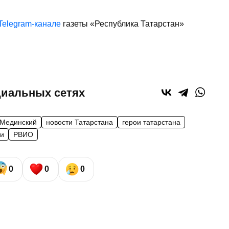
Telegram-канале
газеты «Республика Татарстан»
циальных сетях
Мединский
новости Татарстана
герои татарстана
ки
РВИО
0
0
0