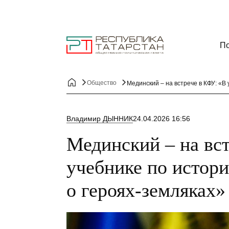
По
Общество
Мединский – на встрече в КФУ: «В
Владимир ДЫННИК
24.04.2026 16:56
Мединский – на вс
учебнике по истори
о героях-земляках»