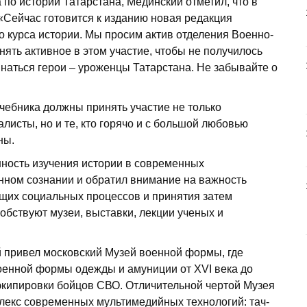
 по истории Татарстана, Мединский отметил, что в
«Сейчас готовится к изданию новая редакция
о курса истории. Мы просим актив отделения Военно-
нять активное в этом участие, чтобы не получилось
минаться герои – уроженцы Татарстана. Не забывайте о
учебника должны принять участие не только
листы, но и те, кто горячо и с большой любовью
ны.
ность изучения истории в современных
нном сознании и обратил внимание на важность
ущих социальных процессов и принятия затем
бствуют музеи, выставки, лекции ученых и
 привел московский Музей военной формы, где
оенной формы одежды и амуниции от XVI века до
экипировки бойцов СВО. Отличительной чертой Музея
екс современных мультимедийных технологий: тач-