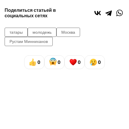
Поделиться статьей в
социальных сетях
татары
молодежь
Москва
Рустам Минниханов
0
0
0
0
Сайт газеты «Республика Татарстан»
использует
«cookie»
для персонализации сервисов и удобства
пользователей сайтом. Использование «cookie» можно
отменить в настройках браузера.