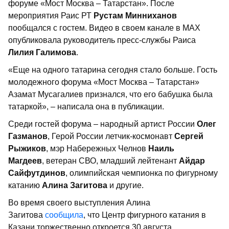
форуме «Мост Москва – Татарстан». После
мероприятия Раис РТ
Рустам Минниханов
пообщался с гостем. Видео в своем канале в МАХ
опубликовала руководитель пресс-службы Раиса
Лилия Галимова
.
«Еще на одного татарина сегодня стало больше. Гость
молодежного форума «Мост Москва – Татарстан»
Азамат Мусагалиев признался, что его бабушка была
татаркой», – написала она в публикации.
Среди гостей форума – народный артист России
Олег
Газманов
, Герой России летчик-космонавт
Сергей
Рыжиков
, мэр Набережных Челнов
Наиль
Магдеев
, ветеран СВО, младший лейтенант
Айдар
Сайфутдинов
, олимпийская чемпионка по фигурному
катанию
Алина Загитова
и другие.
Во время своего выступления Алина
Загитова
сообщила
, что Центр фигурного катания в
Казани торжественно откроется 30 августа.