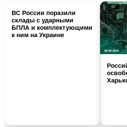
ВС России поразили
склады с ударными
БПЛА и комплектующими
к ним на Украине
Росси
освоб
Харьк