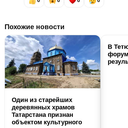
0
0
0
0
Похожие новости
В Тет
форум
резуль
Один из старейших
деревянных храмов
Татарстана признан
объектом культурного